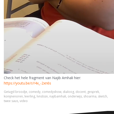
Check het hele fragment van Najib Amhali hier:
https://youtu.be/sY4x_-2xn6s
Getagd
broodje
,
comedy
,
comedyshow
,
dialoog
,
docent
,
gesprek
,
konijnenoren
,
leerling
,
lvnslssn
,
najibamhali
,
onderwijs
,
shoarma
,
sketch
,
twee saus
,
video