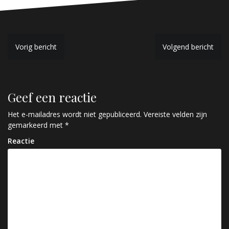
B
Vorig bericht
Volgend bericht
e
r
Geef een reactie
i
c
Het e-mailadres wordt niet gepubliceerd.
Vereiste velden zijn
gemarkeerd met
*
h
Reactie
t
n
a
v
i