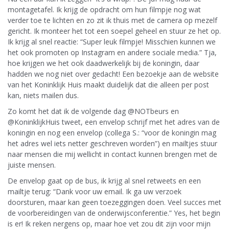
montagetafel. Ik krijg de opdracht om hun filmpje nog wat
verder toe te lichten en zo zit ik thuis met de camera op mezelf
gericht. Ik monteer het tot een soepel geheel en stuur ze het op.
Ik krijg al snel reactie: “Super leuk filmpje! Misschien kunnen we
het ook promoten op Instagram en andere sociale media.” Tja,
hoe krijgen we het ook daadwerkelijk bij de koningin, daar
hadden we nog niet over gedacht! Een bezoekje aan de website
van het Koninklijk Huis maakt duidelijk dat die alleen per post
kan, niets mailen dus.
Zo komt het dat ik de volgende dag @NOTbeurs en
@KoninklijkHuis tweet, een envelop schrijf met het adres van de
koningin en nog een envelop (collega S.: “voor de koningin mag
het adres wel iets netter geschreven worden”) en mailtjes stuur
naar mensen die mij wellicht in contact kunnen brengen met de
juiste mensen.
De envelop gaat op de bus, ik krijg al snel retweets en een
mailtje terug: “Dank voor uw email. Ik ga uw verzoek
doorsturen, maar kan geen toezeggingen doen. Veel succes met
de voorbereidingen van de onderwijsconferentie.” Yes, het begin
is er! Ik reken nergens op, maar hoe vet zou dit zijn voor mijn