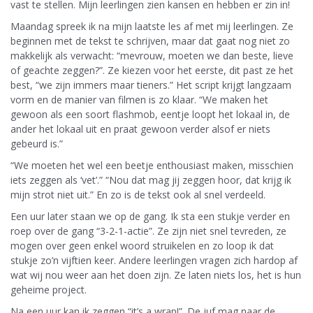
vast te stellen. Mijn leerlingen zien kansen en hebben er zin in!
Maandag spreek ik na mijn laatste les af met mij leerlingen. Ze
beginnen met de tekst te schrijven, maar dat gaat nog niet zo
makkelijk als verwacht: “mevrouw, moeten we dan beste, lieve
of geachte zeggen?”. Ze kiezen voor het eerste, dit past ze het
best, “we zijn immers maar tieners.” Het script krijgt langzaam
vorm en de manier van filmen is zo klaar. “We maken het
gewoon als een soort flashmob, eentje loopt het lokaal in, de
ander het lokaal uit en praat gewoon verder alsof er niets
gebeurd is.”
“We moeten het wel een beetje enthousiast maken, misschien
iets zeggen als ‘vet’.” “Nou dat mag jij zeggen hoor, dat krijg ik
mijn strot niet uit.” En zo is de tekst ook al snel verdeeld.
Een uur later staan we op de gang. Ik sta een stukje verder en
roep over de gang “3-2-1-actie”. Ze zijn niet snel tevreden, ze
mogen over geen enkel woord struikelen en zo loop ik dat
stukje zo’n vijftien keer. Andere leerlingen vragen zich hardop af
wat wij nou weer aan het doen zijn. Ze laten niets los, het is hun
geheime project.
Na een uur kan ik zeggen “it’s a wrap!”. De juf mag naar de