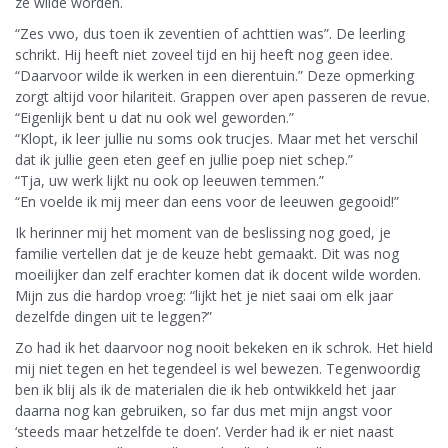
ze wilde worden.
“Zes vwo, dus toen ik zeventien of achttien was”. De leerling
schrikt. Hij heeft niet zoveel tijd en hij heeft nog geen idee.
“Daarvoor wilde ik werken in een dierentuin.” Deze opmerking
zorgt altijd voor hilariteit. Grappen over apen passeren de revue.
“Eigenlijk bent u dat nu ook wel geworden.”
“Klopt, ik leer jullie nu soms ook trucjes. Maar met het verschil
dat ik jullie geen eten geef en jullie poep niet schep.”
“Tja, uw werk lijkt nu ook op leeuwen temmen.”
“En voelde ik mij meer dan eens voor de leeuwen gegooid!”
Ik herinner mij het moment van de beslissing nog goed, je
familie vertellen dat je de keuze hebt gemaakt. Dit was nog
moeilijker dan zelf erachter komen dat ik docent wilde worden.
Mijn zus die hardop vroeg: “lijkt het je niet saai om elk jaar
dezelfde dingen uit te leggen?”
Zo had ik het daarvoor nog nooit bekeken en ik schrok. Het hield
mij niet tegen en het tegendeel is wel bewezen. Tegenwoordig
ben ik blij als ik de materialen die ik heb ontwikkeld het jaar
daarna nog kan gebruiken, so far dus met mijn angst voor
‘steeds maar hetzelfde te doen’. Verder had ik er niet naast