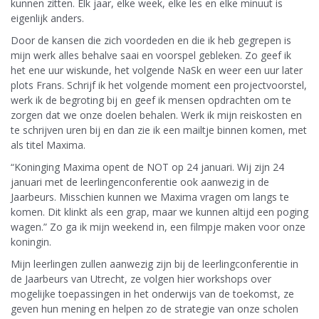
kunnen zitten. Elk jaar, elke week, elke les en elke minuut is
eigenlijk anders.
Door de kansen die zich voordeden en die ik heb gegrepen is
mijn werk alles behalve saai en voorspel gebleken. Zo geef ik
het ene uur wiskunde, het volgende NaSk en weer een uur later
plots Frans. Schrijf ik het volgende moment een projectvoorstel,
werk ik de begroting bij en geef ik mensen opdrachten om te
zorgen dat we onze doelen behalen. Werk ik mijn reiskosten en
te schrijven uren bij en dan zie ik een mailtje binnen komen, met
als titel Maxima.
“Koninging Maxima opent de NOT op 24 januari. Wij zijn 24
januari met de leerlingenconferentie ook aanwezig in de
Jaarbeurs. Misschien kunnen we Maxima vragen om langs te
komen. Dit klinkt als een grap, maar we kunnen altijd een poging
wagen.” Zo ga ik mijn weekend in, een filmpje maken voor onze
koningin.
Mijn leerlingen zullen aanwezig zijn bij de leerlingconferentie in
de Jaarbeurs van Utrecht, ze volgen hier workshops over
mogelijke toepassingen in het onderwijs van de toekomst, ze
geven hun mening en helpen zo de strategie van onze scholen