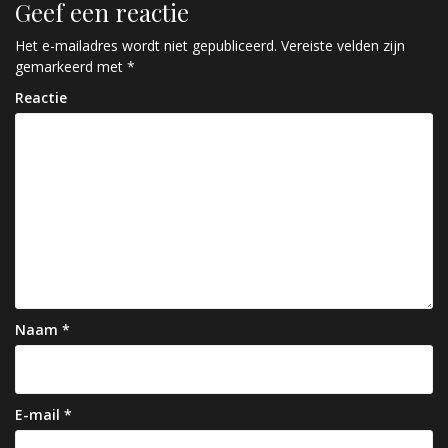
Geef een reactie
i
c
Het e-mailadres wordt niet gepubliceerd.
Vereiste velden zijn
gemarkeerd met
*
h
Reactie
t
n
a
v
i
g
a
Naam
*
t
i
e
E-mail
*