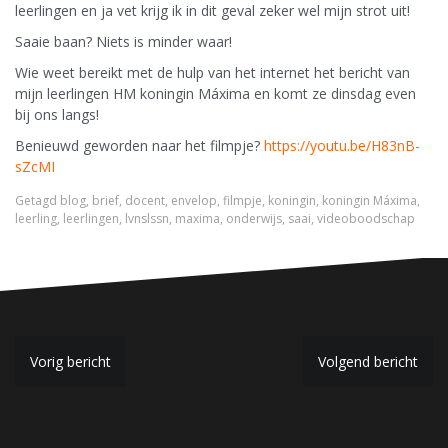
leerlingen en ja vet krijg ik in dit geval zeker wel mijn strot uit!
Saaie baan? Niets is minder waar!
Wie weet bereikt met de hulp van het internet het bericht van
mijn leerlingen HM koningin Máxima en komt ze dinsdag even
bij ons langs!
Benieuwd geworden naar het filmpje?
https://youtu.be/H83nB-
sZcMI
Getagd
blog
,
brief
,
docent
,
envelop
,
filmpje
,
koningin
,
koningin Máxima
,
leerling
,
leerlingen
,
lvnslssn
,
maxima
,
onderwijs
,
saai
,
videoboodschap
B
Vorig bericht
Volgend bericht
e
r