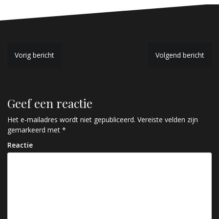
B
Vorig bericht
Volgend bericht
e
r
Geef een reactie
i
c
Het e-mailadres wordt niet gepubliceerd.
Vereiste velden zijn
gemarkeerd met
*
h
Reactie
t
n
a
v