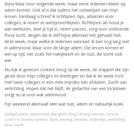
Bijna klaar voor volgende week, maar eerst iedereen lekker op
adem komen. Ook al is dat tijdens het ontwerpen van mijn
lessen. Vandaag schreef ik richtlijnen, tips, adviezen voor
collega’s, ik noem ze welzijnsrichtlijnen. Richtlijnen als houd je
aan werkuren, deel je tijd in, neem pauzes, zorg voor voldoende
frisse lucht, dingen die ik zelf bijna allemaal niet gehaald heb
deze week, maar welke ik iedereen aanraad. Ik ben nog lang niet
in ademnood, klaar voor de lange adem. Die lessen komen er
wel op tijd, net zoals het nakijkwerk en de rust, die komt ook
wel.
Nu kijk ik gewoon content terug op de week, de stappen die zijn
gezet door mijn collega’s en leerlingen en dat ik de week toch
met twee collega’s in een mini-vrijmibo kan afsluiten. Zucht van
verlichting. Hopen dat het blijft, de gedachte van een lockdown
zorgt nu al voor wat ademnood.
Fijn weekend allemaal! Met wat rust, adem en natuurlijk koek.
Getagd
adem
,
ademnood
,
allergisch
,
blog
,
closing schools
,
corona
,
covid-19
,
docent
,
kantoor
,
koek
,
leerling
,
lvnslssn
,
onderwijs
,
verlichting
,
virus
,
zucht