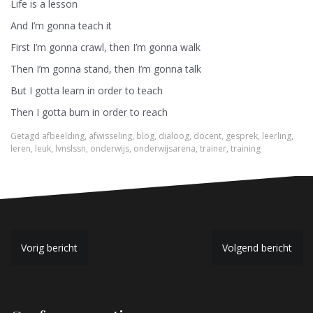
Life is a lesson
And I’m gonna teach it
First I’m gonna crawl, then I’m gonna walk
Then I’m gonna stand, then I’m gonna talk
But I gotta learn in order to teach
Then I gotta burn in order to reach
Getagd
afbeelding
,
afwisseling
,
blog
,
dialoog
,
docent
,
gesprek
,
leerling
,
leren
,
leuk
,
lvnslssn
,
onderwijs
,
onderwijsarena
,
trainer
,
training
B
Vorig bericht
Volgend bericht
e
r