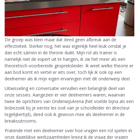
De groep was klein maar dat deed geen afbreuk aan de
effectiviteit. Sterker nog, het was eigenlijk heel leuk omdat je
dan echt sámen in de theorie duikt. Mijn rol als trainer is
namelijk niet de expert uit te hangen, ik zie het meer als een
theoretisch-voorbereide gespreksleider. Ik weet welke theorie er
aan bod komt en vertel er iets over, toch lijk ik ook op een
deelnemer als ik mijn eigen ervaringen met dit onderwerp deel.
Uitwisseling en conversatie vervullen een belangrijk deel van
onze sessies. Aangezien er vier deelnemers waren, waarvan
twee de oprichters van OnderwijsArena (het voelde bijna als een
lesbezoek bij je eerste les ooit van je schoolleider én directeur
tegelijkertijd), deed ook ik gewoon mee als deelnemer in de
breakoutrooms.
Pratende met een deelnemer over hoe vragen een rol spelen in
onze dagelijkse werkzaamheden kreeg ik de vraag der vragen