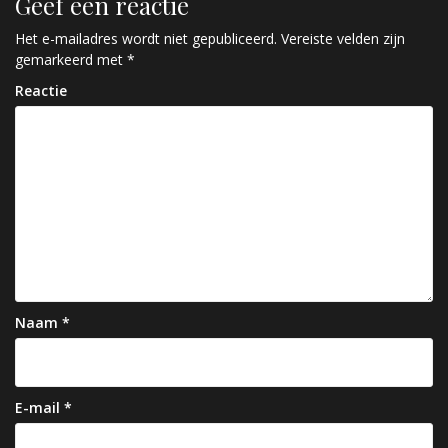
Geef een reactie
i
c
Het e-mailadres wordt niet gepubliceerd.
Vereiste velden zijn
gemarkeerd met
*
h
Reactie
t
n
a
v
i
g
a
Naam
*
t
i
e
E-mail
*