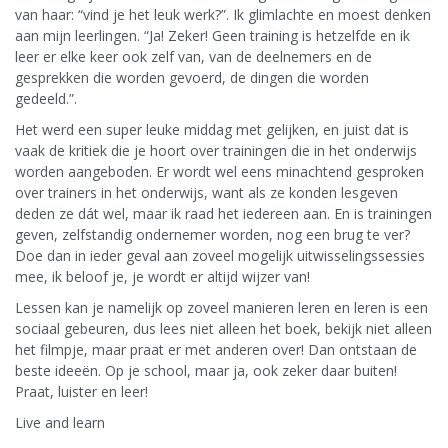
van haar: “vind je het leuk werk?”. Ik glimlachte en moest denken
aan mijn leerlingen. “Ja! Zeker! Geen training is hetzelfde en ik
leer er elke keer ook zelf van, van de deelnemers en de
gesprekken die worden gevoerd, de dingen die worden
gedeeld.”.
Het werd een super leuke middag met gelijken, en juist dat is
vaak de kritiek die je hoort over trainingen die in het onderwijs
worden aangeboden. Er wordt wel eens minachtend gesproken
over trainers in het onderwijs, want als ze konden lesgeven
deden ze dát wel, maar ik raad het iedereen aan. En is trainingen
geven, zelfstandig ondernemer worden, nog een brug te ver?
Doe dan in ieder geval aan zoveel mogelijk uitwisselingssessies
mee, ik beloof je, je wordt er altijd wijzer van!
Lessen kan je namelijk op zoveel manieren leren en leren is een
sociaal gebeuren, dus lees niet alleen het boek, bekijk niet alleen
het filmpje, maar praat er met anderen over! Dan ontstaan de
beste ideeën. Op je school, maar ja, ook zeker daar buiten!
Praat, luister en leer!
Live and learn