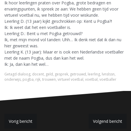
Ik hoor leerlingen praten over Pogba, grote bedragen en
ervaringspunten, ik spreek ze aan: We hebben geen tijd voor
virtueel voetbal nu, we hebben tijd voor wiskunde.
Leerling D. (13 jaar) kijkt geschrokken op: Kent u Pogba?!
Ik: Ik weet dat het een voetballer is.
Leerling D.: Bent u met Pogba getrouwd?
Ik, met mijn mond vol tanden: Uhh… Ik denk niet dat ik dan nu
hier geweest was.
Leerling K. (13 jaar): Maar er is ook een Nederlandse voetballer
met de naam Pogba, dus dan kan het wel.
Ik: Ja, dan kan het wel…
Getagd
dialoog
,
docent
,
geld
,
gesprek
,
getrouwd
,
leerling
,
lvnslssn
,
onderwijs
,
pogba
,
rijk
,
trouwen
,
virtueel voetbal
,
voetbal
,
voetballer
B
Vorig bericht
Volgend bericht