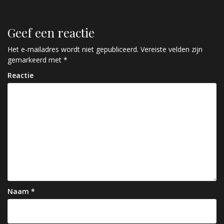
e
r
Geef een reactie
i
c
Het e-mailadres wordt niet gepubliceerd.
Vereiste velden zijn
gemarkeerd met
*
h
Reactie
t
n
a
v
i
g
a
Naam
*
t
i