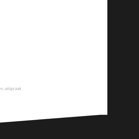
en
,
uitspraak