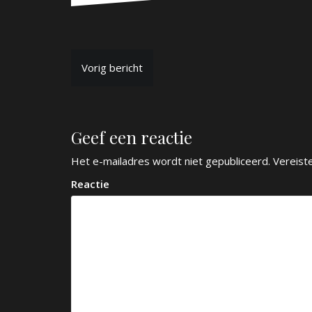
B
Vorig bericht
e
r
Geef een reactie
i
c
Het e-mailadres wordt niet gepubliceerd.
Vereist
h
Reactie
t
n
a
v
i