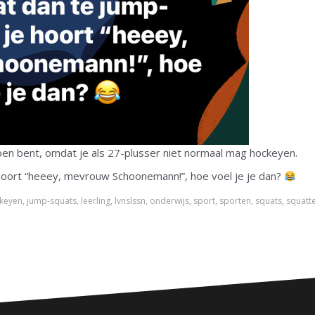
pen bent, omdat je als 27-plusser niet normaal mag hockeyen.
 hoort “heeey, mevrouw Schoonemann!”, hoe voel je je dan?
keyen
,
jump-squats
,
leerling
,
lvnslssn
,
onderwijs
,
sport
,
sporten
,
squats
,
squatt