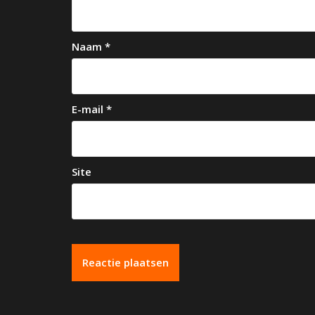
g
a
Naam
*
t
i
e
E-mail
*
Site