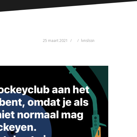
25 maart 2021
lvnslssn