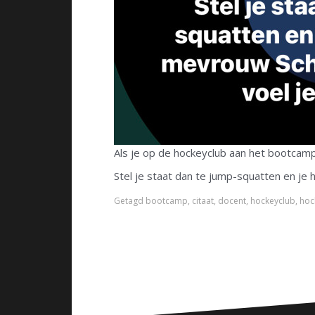
Als je op de hockeyclub aan het bootcam
Stel je staat dan te jump-squatten en je
Getagd
bootcamp
,
citaat
,
docent
,
hockeyclub
,
hoc