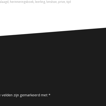
slaagd
,
herinneringsboek
,
leerling
,
lvnslssn
,
prive
,
tijd
e velden zijn gemarkeerd met
*