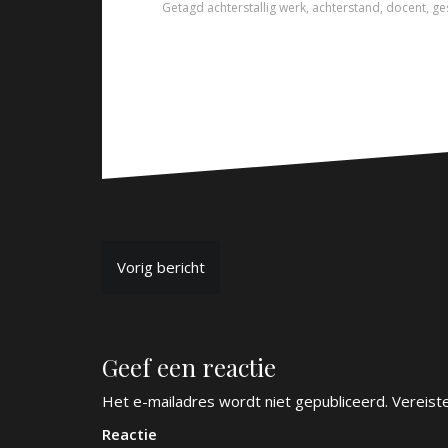
Getagd
achterstallig werk
,
achterstand
,
docent
,
ge
B
Vorig bericht
e
r
Geef een reactie
i
c
Het e-mailadres wordt niet gepubliceerd.
Vereist
h
Reactie