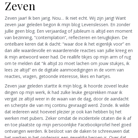
Zeven
Zeven jaar! Ik ben jarig. Nou… Ik niet echt. Wij zijn jarig! Want
zeven jaar geleden begon ik mijn blog Levenslessen. En zonder
jullie geen blog. Een verjaardag of jubileum is altijd een moment
van bezinning, “contemplation”, reflecteren en terugkijken. De
ontelbare keren dat ik dacht: “waar doe ik het eigenlijk voor” en
dan alle waardevolle en waarderende reacties van jullie kreeg en
ik mijn antwoord weer had. De reallife tikjes op mijn arm of rug
om te melden dat “ik altijd zo moet lachen om jouw stukjes, ik
lees ze altijd” en de digitale aanmoedigingen in de vorm van
reacties, vragen, getoonde interesse, likes en hartjes.
Zeven jaar geleden startte ik mijn blog, ik hoorde zoveel leuke
dingen op mijn werk, ik had zulke leuke gesprekken maar ik
vergat ze altijd weer in de waan van de dag, door de aandacht
en scherpte die van mij continu gevraagd werd. Zonde. Ik wilde
dat iedereen wist hoeveel plezier je ook kan hebben bij het
werken met pubers. Zeker omdat de incidentele citaten die ik af
en toe plaatste op mijn persoonlijke Facebookprofiel heel goed
ontvangen werden. Ik besloot van de daken te schreeuwen dat
het werken in het onderwijs een geweldig beroep is. Over dat