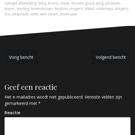
Getagd
afbeelding
,
blog
,
brons
,
citaat
,
docent
,
goud
,
jarig
,
jubileum
,
koper
,
leerling
,
levenslessen
,
lvnslssn
,
magere
,
nikkel
,
onderwijs
,
slingers
,
trui
,
uitspraak
,
vette
,
wol
,
zeven
,
zeven jaar
B
Vorig bericht
Volgend bericht
e
r
Geef een reactie
i
c
Het e-mailadres wordt niet gepubliceerd.
Vereiste velden zijn
gemarkeerd met
*
h
Reactie
t
n