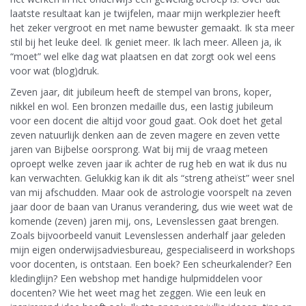
laatste resultaat kan je twijfelen, maar mijn werkplezier heeft
het zeker vergroot en met name bewuster gemaakt. Ik sta meer
stil bij het leuke deel. Ik geniet meer. Ik lach meer. Alleen ja, ik
“moet” wel elke dag wat plaatsen en dat zorgt ook wel eens
voor wat (blog)druk.
Zeven jaar, dit jubileum heeft de stempel van brons, koper,
nikkel en wol. Een bronzen medaille dus, een lastig jubileum
voor een docent die altijd voor goud gaat. Ook doet het getal
zeven natuurlijk denken aan de zeven magere en zeven vette
jaren van Bijbelse oorsprong. Wat bij mij de vraag meteen
oproept welke zeven jaar ik achter de rug heb en wat ik dus nu
kan verwachten. Gelukkig kan ik dit als “streng atheïst” weer snel
van mij afschudden. Maar ook de astrologie voorspelt na zeven
jaar door de baan van Uranus verandering, dus wie weet wat de
komende (zeven) jaren mij, ons, Levenslessen gaat brengen.
Zoals bijvoorbeeld vanuit Levenslessen anderhalf jaar geleden
mijn eigen onderwijsadviesbureau, gespecialiseerd in workshops
voor docenten, is ontstaan. Een boek? Een scheurkalender? Een
kledinglijn? Een webshop met handige hulpmiddelen voor
docenten? Wie het weet mag het zeggen. Wie een leuk en