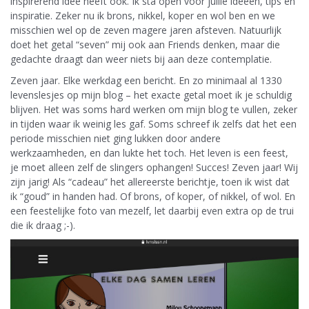
inspirerend idee heeft ook. Ik sta open voor jullie ideeen, tips en
inspiratie. Zeker nu ik brons, nikkel, koper en wol ben en we
misschien wel op de zeven magere jaren afsteven. Natuurlijk
doet het getal “seven” mij ook aan Friends denken, maar die
gedachte draagt dan weer niets bij aan deze contemplatie.
Zeven jaar. Elke werkdag een bericht. En zo minimaal al 1330
levenslesjes op mijn blog – het exacte getal moet ik je schuldig
blijven. Het was soms hard werken om mijn blog te vullen, zeker
in tijden waar ik weinig les gaf. Soms schreef ik zelfs dat het een
periode misschien niet ging lukken door andere
werkzaamheden, en dan lukte het toch. Het leven is een feest,
je moet alleen zelf de slingers ophangen! Succes! Zeven jaar! Wij
zijn jarig! Als “cadeau” het allereerste berichtje, toen ik wist dat
ik “goud” in handen had. Of brons, of koper, of nikkel, of wol. En
een feestelijke foto van mezelf, let daarbij even extra op de trui
die ik draag ;-).