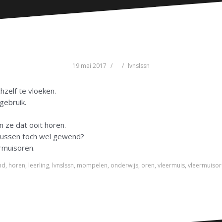
19 mei 2017
lvnslssn
chzelf te vloeken.
lgebruik.
n ze dat ooit horen.
ertussen toch wel gewend?
ermuisoren.
nd
,
horen
,
leerling
,
lvnslssn
,
mompelen
,
onderwijs
,
oren
,
vleermuis
,
vleermuiso