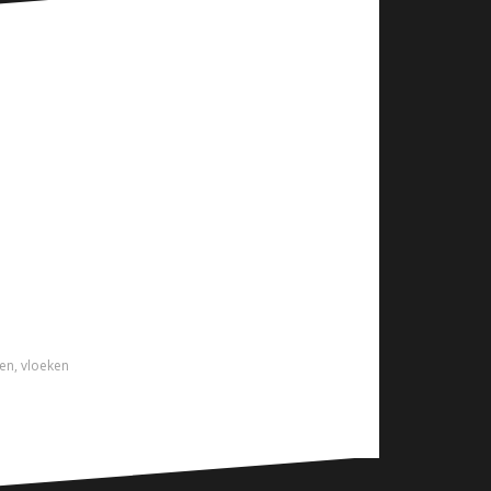
ren
,
vloeken