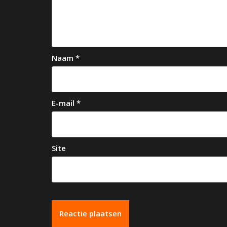
v
i
g
a
Naam
*
t
i
e
E-mail
*
Site