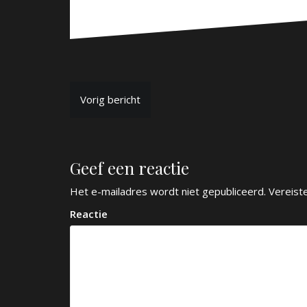
B
Vorig bericht
e
r
Geef een reactie
i
c
Het e-mailadres wordt niet gepubliceerd.
Vereist
h
Reactie
t
n
a