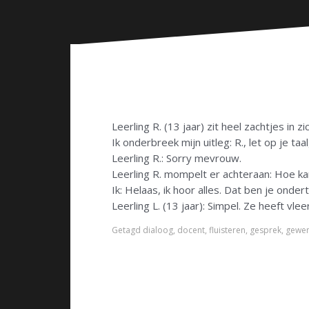
n
Leerling R. (13 jaar) zit heel zachtjes in zi
Ik onderbreek mijn uitleg: R., let op je taa
Leerling R.: Sorry mevrouw.
Leerling R. mompelt er achteraan: Hoe ka
Ik: Helaas, ik hoor alles. Dat ben je ond
Leerling L. (13 jaar): Simpel. Ze heeft vle
Getagd
dialoog
,
docent
,
fluisteren
,
gesprek
,
gewe