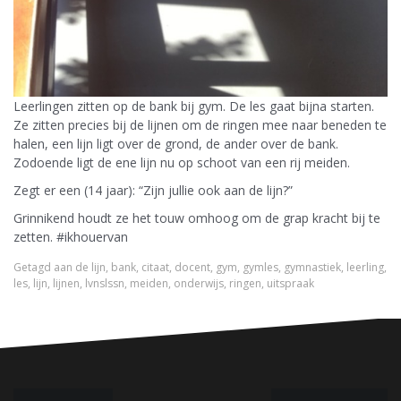
Leerlingen zitten op de bank bij gym. De les gaat bijna starten.
Ze zitten precies bij de lijnen om de ringen mee naar beneden te
halen, een lijn ligt over de grond, de ander over de bank.
Zodoende ligt de ene lijn nu op schoot van een rij meiden.
Zegt er een (14 jaar): “Zijn jullie ook aan de lijn?”
Grinnikend houdt ze het touw omhoog om de grap kracht bij te
zetten. #ikhouervan
Getagd
aan de lijn
,
bank
,
citaat
,
docent
,
gym
,
gymles
,
gymnastiek
,
leerling
,
les
,
lijn
,
lijnen
,
lvnslssn
,
meiden
,
onderwijs
,
ringen
,
uitspraak