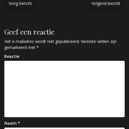
B
Vorig bericht
Volgend bericht
e
r
Geef een reactie
i
c
Het e-mailadres wordt niet gepubliceerd.
Vereiste velden zijn
gemarkeerd met
*
h
Reactie
t
n
a
v
i
g
a
Naam
*