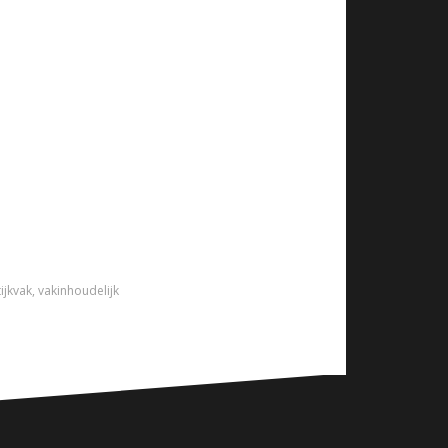
ijkvak
,
vakinhoudelijk