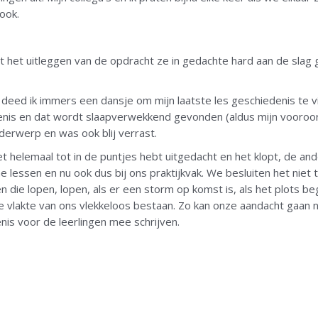
ook.
et het uitleggen van de opdracht ze in gedachte hard aan de slag 
ng deed ik immers een dansje om mijn laatste les geschiedenis te v
denis en dat wordt slaapverwekkend gevonden (aldus mijn vooroor
nderwerp en was ook blij verrast.
t helemaal tot in de puntjes hebt uitgedacht en het klopt, de an
e lessen en nu ook dus bij ons praktijkvak. We besluiten het ni
die lopen, lopen, als er een storm op komst is, als het plots begi
e vlakte van ons vlekkeloos bestaan. Zo kan onze aandacht gaan 
is voor de leerlingen mee schrijven.