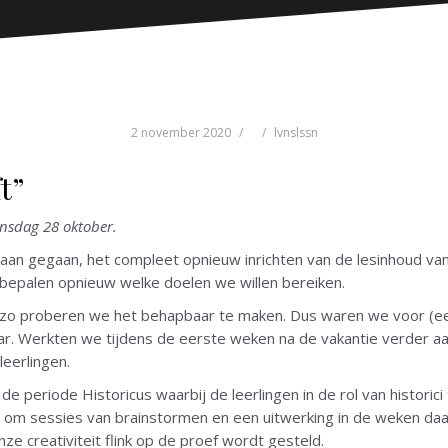
2 november 2020
lvnslssn
ft”
ensdag 28 oktober.
ng aan gegaan, het compleet opnieuw inrichten van de lesinhoud van
 bepalen opnieuw welke doelen we willen bereiken.
 zo proberen we het behapbaar te maken. Dus waren we voor (ee
. Werkten we tijdens de eerste weken na de vakantie verder aan
eerlingen.
e periode Historicus waarbij de leerlingen in de rol van historici
dus om sessies van brainstormen en een uitwerking in de weken daa
ze creativiteit flink op de proef wordt gesteld.