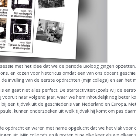
sessie met het idee dat we de periode Bioloog gingen opzetten, m
n ons, en kozen voor historicus omdat een van ons docent geschied
e invulling van de eerste opdrachten (mijn collega) en aan het moo
is en gaat niet alles perfect. De startactiviteit (zoals wij de ee
j vooruit naar volgend jaar, waar we hem inhoudelijk nog beter kon
 bij een tijdvak uit de geschiedenis van Nederland en Europa. Me
psule, kunnen onderzoeken uit welk tijdvak hij komt om pas daarn
e opdracht en waren met name opgelucht dat we het vlak voor d
en uit. Mijn collega’s en ik praten bijna elke keer als we elkaar