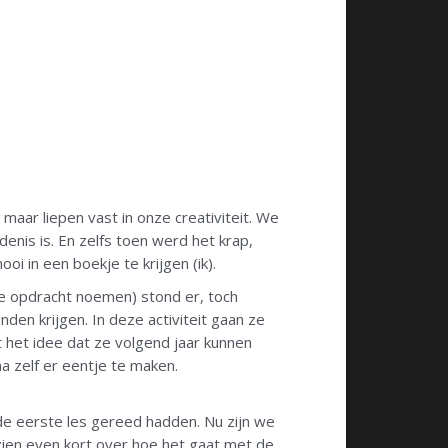
aar liepen vast in onze creativiteit. We
enis is. En zelfs toen werd het krap,
i in een boekje te krijgen (ik).
rste opdracht noemen) stond er, toch
den krijgen. In deze activiteit gaan ze
t het idee dat ze volgend jaar kunnen
a zelf er eentje te maken.
e eerste les gereed hadden. Nu zijn we
 zien even kort over hoe het gaat met de