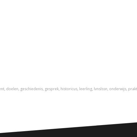
ent
,
doelen
,
geschiedenis
,
gesprek
,
historicus
,
leerling
,
lvnslssn
,
onderwijs
,
prakt