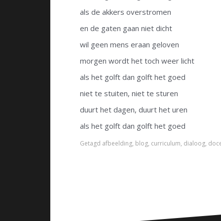
als de akkers overstromen
en de gaten gaan niet dicht
wil geen mens eraan geloven
morgen wordt het toch weer licht
als het golft dan golft het goed
niet te stuiten, niet te sturen
duurt het dagen, duurt het uren
als het golft dan golft het goed
Getagd
afbeelding
,
blog
,
curriculum
,
dialoog
,
doc