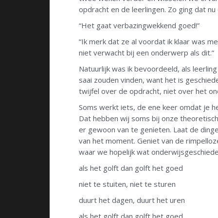
opdracht en de leerlingen. Zo ging dat nu 
“Het gaat verbazingwekkend goed!”
“Ik merk dat ze al voordat ik klaar was m
niet verwacht bij een onderwerp als dit.”
Natuurlijk was ik bevoordeeld, als leerli
saai zouden vinden, want het is geschie
twijfel over de opdracht, niet over het o
Soms werkt iets, de ene keer omdat je he
Dat hebben wij soms bij onze theoretisch
er gewoon van te genieten. Laat de dingen 
van het moment. Geniet van de rimpelloz
waar we hopelijk wat onderwijsgeschieden
als het golft dan golft het goed
niet te stuiten, niet te sturen
duurt het dagen, duurt het uren
als het golft dan golft het goed