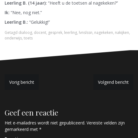
Leerling B. (14 jaar):
“Heeft u de toetsen al nagekeken?”
Ik:
“Nee, nog niet.”
Leerling B.:
“Gelukkig!”
Getagd
dialoog
,
docent
,
gesprek
,
leerling
,
lvnslssn
,
nagekeken
,
nakijken
,
onderwijs
,
toets
B
Vorig bericht
Volgend bericht
e
r
Geef een reactie
i
c
Het e-mailadres wordt niet gepubliceerd.
Vereiste velden zijn
gemarkeerd met
*
h