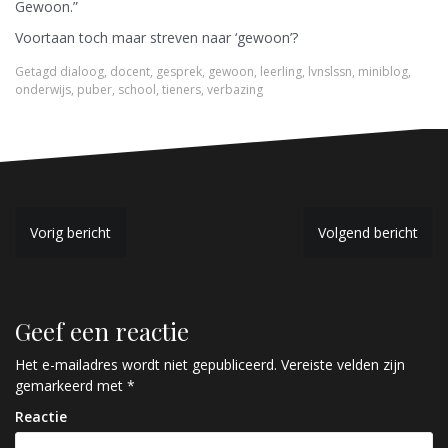
Gewoon.”
Voortaan toch maar streven naar ‘gewoon’?
Getagd
dialoog
,
docent
,
gesprek
,
gewoon
,
leerling
,
lvnslssn
,
miniblog
,
onderwijs
,
puber
,
school
,
tieners
,
verbazing
B
Vorig bericht
Volgend bericht
e
r
Geef een reactie
i
c
Het e-mailadres wordt niet gepubliceerd.
Vereiste velden zijn
gemarkeerd met
*
h
Reactie
t