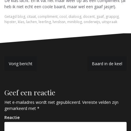
De klas lacht. En ik vat het maar weer op als een compliment (al
heb ik niet echt een coole baard, maar wel een gaaf jasje!).
Getagd
blog
,
citaat
,
compliment
,
cool
,
dialoog
,
docent
,
gaaf
,
grappig
,
hipster
,
klas
,
lachen
,
leerling
,
lvnslssn
,
miniblog
,
onderwijs
,
uitspraak
B
Vorig bericht
Baard in de keel
e
r
Geef een reactie
i
c
Het e-mailadres wordt niet gepubliceerd.
Vereiste velden zijn
gemarkeerd met
*
h
Reactie
t