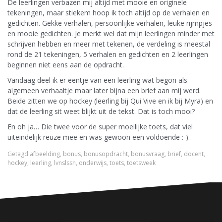
De leerlingen verbazen mij altijd met mooie en originele
tekeningen, maar stiekem hoop ik toch altijd op de verhalen en
gedichten. Gekke verhalen, persoonlijke verhalen, leuke rijmpjes
en mooie gedichten. Je merkt wel dat mijn leerlingen minder met
schrijven hebben en meer met tekenen, de verdeling is meestal
rond de 21 tekeningen, 5 verhalen en gedichten en 2 leerlingen
beginnen niet eens aan de opdracht.
Vandaag deel ik er eentje van een leerling wat begon als
algemeen verhaaltje maar later bijna een brief aan mij werd.
Beide zitten we op hockey (leerling bij Qui Vive en ik bij Myra) en
dat de leerling sit weet blijkt uit de tekst. Dat is toch mooi?
En oh ja… Die twee voor de super moeilijke toets, dat viel
uiteindelijk reuze mee en was gewoon een voldoende :-).
Getagd
afbeelding
,
bonus
,
bonusopdracht
,
bonusvraag
,
brief
,
docent
,
hockey
,
leerling
,
lvnslssn
,
onderwijs
,
toets
,
toetsweek