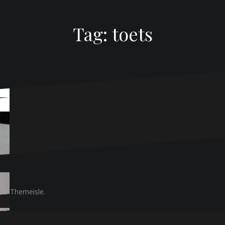
Tag:
toets
or Themeisle.