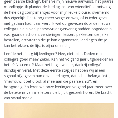
geen paarse kleding!”, behalve mijn nieuwe aanwinst, het paarse
mondkapje. Ik plunder de kledingkast van vriendlief en ontvang
de hele dag complimentjes voor mijn leuke blouse, overhemd
dus eigenlijk. Dat ik nog meer vergeten was, of in ieder geval
niet gedaan had, daar werd ik wel op gewezen door de nieuwe
collega’s die al veel paarse-vrijdag-ervaring hadden opgedaan bij
voorgaande scholen, versieringen, lessen, pakketten die je kan
bestellen, activiteiten die je kan organiseren, leerlingen die je
kan betrekken, de lijst is bijna oneindig.
Leefde het al erg bij leerlingen? Nee, niet echt. Deden mijn
collega’s goed mee? Zeker. Kan het volgend jaar uitgebreider en
beter? Nou en of! Maar het begin was er, dankzij collega’s
dichtbij én veraf. Met deze eerste stapjes hebben wij al een
signaal afgegeven aan onze leerlingen, dat is het belangrijkste,
“mevrouw, doet u ook al mee aan die paarse shit?”, en
hoognodig. Zo leren we onze leerlingen volgend jaar meer over
de betekenis van alle letters die bij dit gesprek horen. De kracht
van social media.