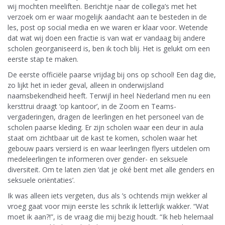
wij mochten meeliften. Berichtje naar de collega’s met het
verzoek om er waar mogelijk aandacht aan te besteden in de
les, post op social media en we waren er klaar voor. Wetende
dat wat wij doen een fractie is van wat er vandaag bij andere
scholen georganiseerd is, ben ik toch blij. Het is gelukt om een
eerste stap te maken.
De eerste officiële paarse vrijdag bij ons op school! Een dag die,
zo lijkt het in ieder geval, alleen in onderwijsland
naamsbekendheid heeft. Terwijl in heel Nederland men nu een
kersttrui draagt ‘op kantoor’, in de Zoom en Teams-
vergaderingen, dragen de leerlingen en het personeel van de
scholen paarse kleding. Er zijn scholen waar een deur in aula
staat om zichtbaar uit de kast te komen, scholen waar het
gebouw paars versierd is en waar leerlingen flyers uitdelen om
medeleerlingen te informeren over gender- en seksuele
diversiteit. Om te laten zien ‘dat je oké bent met alle genders en
seksuele oriëntaties’.
Ik was alleen iets vergeten, dus als ’s ochtends mijn wekker al
vroeg gaat voor mijn eerste les schrik ik letterlijk wakker. “Wat
moet ik aan?!”, is de vraag die mij bezig houdt. “Ik heb helemaal