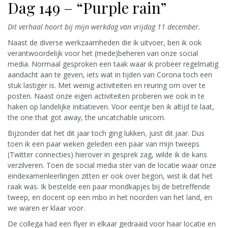
Dag 149 – “Purple rain”
Dit verhaal hoort bij mijn werkdag van vrijdag 11 december.
Naast de diverse werkzaamheden die ik uitvoer, ben ik ook
verantwoordelijk voor het (mede)beheren van onze social
media. Normaal gesproken een taak waar ik probeer regelmatig
aandacht aan te geven, iets wat in tijden van Corona toch een
stuk lastiger is. Met weinig activiteiten en reuring om over te
posten. Naast onze eigen activiteiten proberen we ook in te
haken op landelijke initiatieven. Voor eentje ben ik altijd te laat,
the one that got away, the uncatchable unicorn.
Bijzonder dat het dit jaar toch ging lukken, juist dit jaar. Dus
toen ik een paar weken geleden een paar van mijn tweeps
(Twitter connecties) hierover in gesprek zag, wilde ik de kans
verzilveren. Toen de social media ster van de locatie waar onze
eindexamenleerlingen zitten er ook over begon, wist ik dat het
raak was. Ik bestelde een paar mondkapjes bij de betreffende
tweep, en docent op een mbo in het noorden van het land, en
we waren er klaar voor.
De collega had een flyer in elkaar gedraaid voor haar locatie en