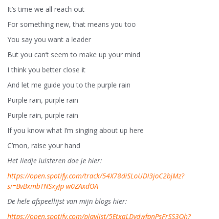
It’s time we all reach out
For something new, that means you too
You say you want a leader
But you can’t seem to make up your mind
I think you better close it
And let me guide you to the purple rain
Purple rain, purple rain
Purple rain, purple rain
If you know what I’m singing about up here
C’mon, raise your hand
Het liedje luisteren doe je hier:
https://open.spotify.com/track/54X78diSLoUDI3joC2bjMz?
si=BvBxmbTNSxyJp-w0ZAxdOA
De hele afspeellijst van mijn blogs hier:
https://open.spotify.com/playlist/5EtxaLDydwfpnPsFrSS3Oh?