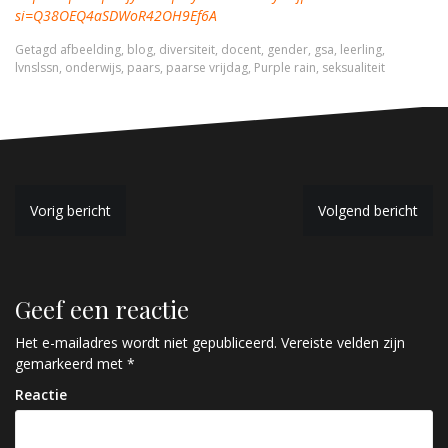
si=Q38OEQ4aSDWoR42OH9Ef6A
Getagd
afbeelding
,
blog
,
diversiteit
,
docent
,
gender
,
gsa
,
leerling
,
lvnslssn
,
onderwijs
,
paars
,
paarse vrijdag
,
Purple rain
,
seksualiteit
B
Vorig bericht
Volgend bericht
e
r
Geef een reactie
i
c
Het e-mailadres wordt niet gepubliceerd.
Vereiste velden zijn
gemarkeerd met
*
h
Reactie
t