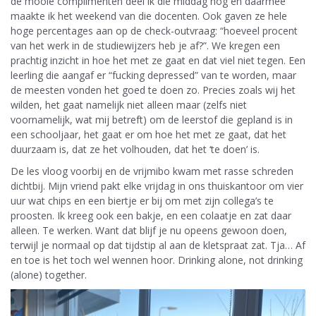
de mooie complimenten deel ik die middag nog en daarmee
maakte ik het weekend van die docenten. Ook gaven ze hele
hoge percentages aan op de check-outvraag: “hoeveel procent
van het werk in de studiewijzers heb je af?”. We kregen een
prachtig inzicht in hoe het met ze gaat en dat viel niet tegen. Een
leerling die aangaf er “fucking depressed” van te worden, maar
de meesten vonden het goed te doen zo. Precies zoals wij het
wilden, het gaat namelijk niet alleen maar (zelfs niet
voornamelijk, wat mij betreft) om de leerstof die gepland is in
een schooljaar, het gaat er om hoe het met ze gaat, dat het
duurzaam is, dat ze het volhouden, dat het ‘te doen’ is.
De les vloog voorbij en de vrijmibo kwam met rasse schreden
dichtbij. Mijn vriend pakt elke vrijdag in ons thuiskantoor om vier
uur wat chips en een biertje er bij om met zijn collega’s te
proosten. Ik kreeg ook een bakje, en een colaatje en zat daar
alleen. Te werken. Want dat blijf je nu opeens gewoon doen,
terwijl je normaal op dat tijdstip al aan de kletspraat zat. Tja… Af
en toe is het toch wel wennen hoor. Drinking alone, not drinking
(alone) together.