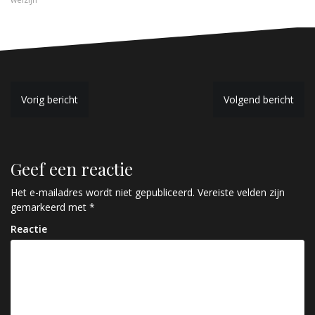
B
Vorig bericht
Volgend bericht
e
r
Geef een reactie
i
c
Het e-mailadres wordt niet gepubliceerd.
Vereiste velden zijn
gemarkeerd met
*
h
Reactie
t
n
a