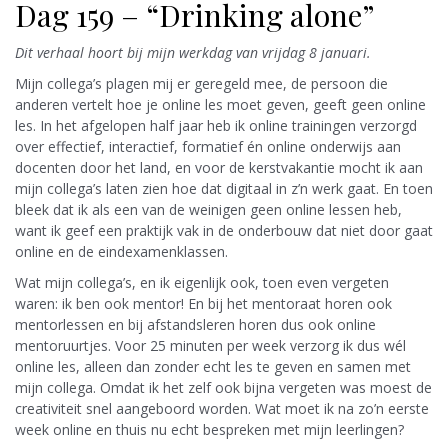
Dag 159 – “Drinking alone”
Dit verhaal hoort bij mijn werkdag van vrijdag 8 januari.
Mijn collega’s plagen mij er geregeld mee, de persoon die
anderen vertelt hoe je online les moet geven, geeft geen online
les. In het afgelopen half jaar heb ik online trainingen verzorgd
over effectief, interactief, formatief én online onderwijs aan
docenten door het land, en voor de kerstvakantie mocht ik aan
mijn collega’s laten zien hoe dat digitaal in z’n werk gaat. En toen
bleek dat ik als een van de weinigen geen online lessen heb,
want ik geef een praktijk vak in de onderbouw dat niet door gaat
online en de eindexamenklassen.
Wat mijn collega’s, en ik eigenlijk ook, toen even vergeten
waren: ik ben ook mentor! En bij het mentoraat horen ook
mentorlessen en bij afstandsleren horen dus ook online
mentoruurtjes. Voor 25 minuten per week verzorg ik dus wél
online les, alleen dan zonder echt les te geven en samen met
mijn collega. Omdat ik het zelf ook bijna vergeten was moest de
creativiteit snel aangeboord worden. Wat moet ik na zo’n eerste
week online en thuis nu echt bespreken met mijn leerlingen?