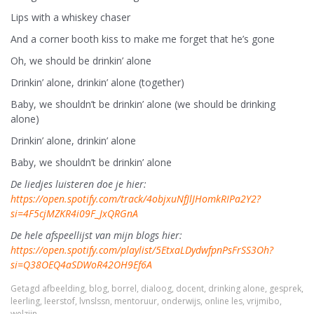
Lips with a whiskey chaser
And a corner booth kiss to make me forget that he’s gone
Oh, we should be drinkin’ alone
Drinkin’ alone, drinkin’ alone (together)
Baby, we shouldn’t be drinkin’ alone (we should be drinking
alone)
Drinkin’ alone, drinkin’ alone
Baby, we shouldn’t be drinkin’ alone
De liedjes luisteren doe je hier:
https://open.spotify.com/track/4objxuNfJlJHomkRIPa2Y2?
si=4F5cjMZKR4i09F_JxQRGnA
De hele afspeellijst van mijn blogs hier:
https://open.spotify.com/playlist/5EtxaLDydwfpnPsFrSS3Oh?
si=Q38OEQ4aSDWoR42OH9Ef6A
Getagd
afbeelding
,
blog
,
borrel
,
dialoog
,
docent
,
drinking alone
,
gesprek
,
leerling
,
leerstof
,
lvnslssn
,
mentoruur
,
onderwijs
,
online les
,
vrijmibo
,
welzijn