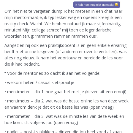
Om het niet te vergeten dump ik het meteen in een chat naar
mijn mentormaatje, ik typ lekker weg en opeens kreeg ik een
reality check. Wacht. We hebben natuurlijk maar vijfentwintig
minuten! Mijn collega schreef mij toen de legendarische
woorden terug: “rammen rammen rammen dus”.
Aangezien hij ook een praktijkdocent is en geen enkele ervaring
heeft met online lesgeven (of anderen er over te vertellen), was
alles nog nieuw. Ik nam het voortouw en bereidde de les voor
die ik had bedacht.
“ Voor de mentorles zo dacht ik aan het volgende:
• welkom heten / casual kletspraatje
• mentimeter – dia 1: hoe gaat het met je (kiezen uit een emoji)
• mentimeter – dia 2: wat was de beste online les van deze week
en waarom denk je dat dit de beste les was (open vraag)
• mentimeter – dia 3: wat was de minste les van deze week en
hoe komt dit volgens jou (open vraag)
• padlet – post-its plakken – dingen die jou heel goed af gaan