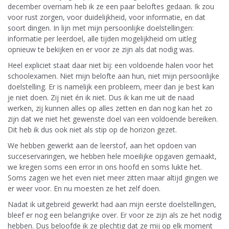
december overnam heb ik ze een paar beloftes gedaan. Ik zou
voor rust zorgen, voor duidelijkheid, voor informatie, en dat
soort dingen. In lijn met mijn persoonlijke doelstellingen:
informatie per leerdoel, alle tijden mogelijkheid om uitleg
opnieuw te bekijken en er voor ze zijn als dat nodig was.
Heel expliciet staat daar niet bij: een voldoende halen voor het
schoolexamen. Niet mijn belofte aan hun, niet mijn persoonlijke
doelstelling. Er is namelijk een probleem, meer dan je best kan
je niet doen. Zij niet én ik niet. Dus ik kan me uit de naad
werken, zij kunnen alles op alles zetten en dan nog kan het zo
zijn dat we niet het gewenste doel van een voldoende bereiken.
Dit heb ik dus ook niet als stip op de horizon gezet.
We hebben gewerkt aan de leerstof, aan het opdoen van
succeservaringen, we hebben hele moeilijke opgaven gemaakt,
we kregen soms een error in ons hoofd en soms lukte het.
Soms zagen we het even niet meer zitten maar altijd gingen we
er weer voor. En nu moesten ze het zelf doen.
Nadat ik uitgebreid gewerkt had aan mijn eerste doelstellingen,
bleef er nog een belangrijke over. Er voor ze zijn als ze het nodig
hebben. Dus beloofde ik ze plechtig dat ze mij op elk moment