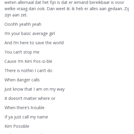
weten allemaal dat het fijn is dat er iemand bereikbaar is voor
welke vraag dan ook. Dan weet ik: ik heb er alles aan gedaan. Zij
zijn aan zet.
Ooohh yeahh yeah
I’m your basic average girl
And I’m here to save the world
You can’t stop me
Cause I’m Kim Pos-si-ble
There is nothin I can’t do
When danger calls
Just know that I am on my way
It doesn’t matter where or
When there’s trouble
If ya just call my name
Kim Possible