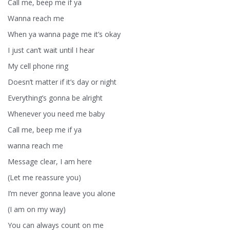
Call me, beep me if ya
Wanna reach me
When ya wanna page me it’s okay
I just can’t wait until I hear
My cell phone ring
Doesn’t matter if it’s day or night
Everything’s gonna be alright
Whenever you need me baby
Call me, beep me if ya
wanna reach me
Message clear, I am here
(Let me reassure you)
I’m never gonna leave you alone
(I am on my way)
You can always count on me