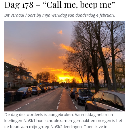
Dag 178 – “Call me, beep me”
Dit verhaal hoort bij mijn werkdag van donderdag 4 februari.
De dag des oordeels is aangebroken. Vanmiddag heb mijn
leerlingen NaSk1 hun schoolexamen gemaakt en morgen is het
de beurt aan mijn groep NaSk2-leerlingen. Toen ik ze in