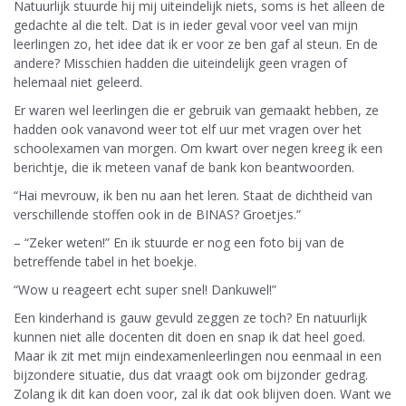
Natuurlijk stuurde hij mij uiteindelijk niets, soms is het alleen de
gedachte al die telt. Dat is in ieder geval voor veel van mijn
leerlingen zo, het idee dat ik er voor ze ben gaf al steun. En de
andere? Misschien hadden die uiteindelijk geen vragen of
helemaal niet geleerd.
Er waren wel leerlingen die er gebruik van gemaakt hebben, ze
hadden ook vanavond weer tot elf uur met vragen over het
schoolexamen van morgen. Om kwart over negen kreeg ik een
berichtje, die ik meteen vanaf de bank kon beantwoorden.
“Hai mevrouw, ik ben nu aan het leren. Staat de dichtheid van
verschillende stoffen ook in de BINAS? Groetjes.”
– “Zeker weten!” En ik stuurde er nog een foto bij van de
betreffende tabel in het boekje.
“Wow u reageert echt super snel! Dankuwel!”
Een kinderhand is gauw gevuld zeggen ze toch? En natuurlijk
kunnen niet alle docenten dit doen en snap ik dat heel goed.
Maar ik zit met mijn eindexamenleerlingen nou eenmaal in een
bijzondere situatie, dus dat vraagt ook om bijzonder gedrag.
Zolang ik dit kan doen voor, zal ik dat ook blijven doen. Want we