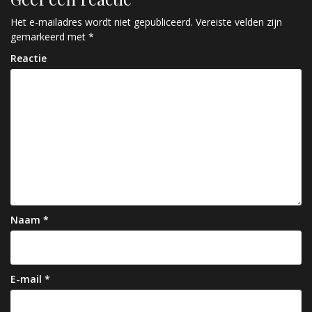
i
c
Het e-mailadres wordt niet gepubliceerd.
Vereiste velden zijn
gemarkeerd met
*
h
Reactie
t
n
a
v
i
g
a
Naam
*
t
i
e
E-mail
*