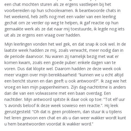
een chat mochten sturen als ze ergens vastliepen bij het
voorbereiden op hun schoolexamen. Ik beantwoorde chats in
het weekend, heb zelfs nog met een vader van een leerling
gechat om ze verder op weg te helpen, ik gaf reactie op hun
gemaakte werk als ze dat naar mij toestuurde, ik legde nog iets
uit als ze ergens een vraag over hadden.
Mijn leerlingen vonden het wel gek, en dat snap ik ook wel. In de
laatste week hadden ze mij, zoals verwacht, meer nodig dan in
de periode daarvoor. Nu waren zij namelijk bezig met wat er
komen kwam, zoals een goede puber: enkele dagen van te
voren. Dus dat klopte wel. Daarom hadden ze deze week ook
meer vragen over mijn bereikbaarheid: “kunnen we u echt altijd
een bericht sturen en dan geeft u ook antwoord?”. Ik zag wie het
vroeg en ken mijn pappenheimers. Zijn dag-nachtritme is anders
dan die van een volwassene met een baan overdag. Een
nachtdier. Mijn antwoord spitste ik daar ook op toe: “Tot elf uur
’s avonds beloof ik deze week sowieso een reactie.”. Hij leek
gerustgesteld: “Oh dat is geen probleem, dan stuur ik u tijdens
het leren gewoon een chat en als u dan weer wakker wordt kunt
u hem beantwoorden voordat ik wakker word.”