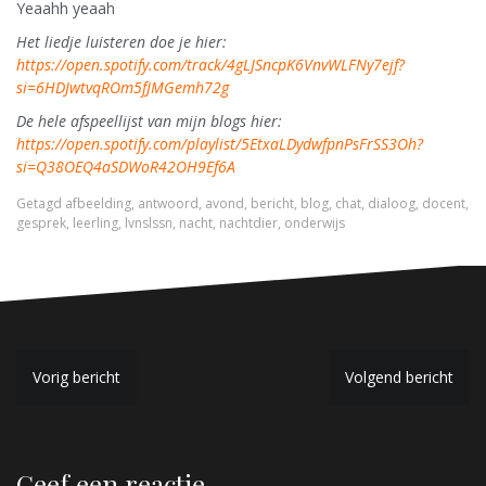
Yeaahh yeaah
Het liedje luisteren doe je hier:
https://open.spotify.com/track/4gLJSncpK6VnvWLFNy7ejf?
si=6HDJwtvqROm5fJMGemh72g
De hele afspeellijst van mijn blogs hier:
https://open.spotify.com/playlist/5EtxaLDydwfpnPsFrSS3Oh?
si=Q38OEQ4aSDWoR42OH9Ef6A
Getagd
afbeelding
,
antwoord
,
avond
,
bericht
,
blog
,
chat
,
dialoog
,
docent
,
gesprek
,
leerling
,
lvnslssn
,
nacht
,
nachtdier
,
onderwijs
B
Vorig bericht
Volgend bericht
e
r
Geef een reactie