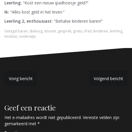
Leerling:
“Kost een nieuw ipadhoesje geld?”
Ik:
“Alles kost geld in het leven.”
Leerling 2, enthousiast:
“Behalve kinderen baren!”
Getagd
baren
,
dialoog
,
docent
,
gesprek
,
gratis
,
iPad
,
kinderen
,
leerling
,
lvnslssn
,
onderwijs
B
Vorig bericht
Volgend bericht
e
r
Geef een reactie
i
c
Het e-mailadres wordt niet gepubliceerd.
Vereiste velden zijn
gemarkeerd met
*
h