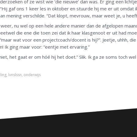
nderzoeken of ze wist wie ‘die nieuwe’ dan was. Er ging een lichtj
ij gaf ons 1 keer les in oktober en stuurde hij me er uit omdat ik ‘o
van mening verschilde. “Dat klopt, mevrouw, maar weet je, u heef
nu weer, nu wel op een hele andere manier dan de afgelopen maa
eweetwel die ene die toen zei dat ik haar klasgenoot er uit had m
maar wat voor een projectcoach/docent is hij?”. Jeetje, uhhh, die 
! Ik ging maar voor: “eentje met ervaring.”
iet, het gaat er om hóé hij het doet.” Slik. Ik ga ze soms toch we
ling
,
lvnslssn
,
onderwijs