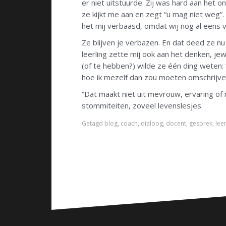
er niet uitstuurde. Zij was hard aan het o
ze kijkt me aan en zegt “u mag niet weg”. “H
het mij verbaasd, omdat wij nog al eens 
Ze blijven je verbazen. En dat deed ze 
leerling zette mij ook aan het denken, j
(of te hebben?) wilde ze één ding weten: “
hoe ik mezelf dan zou moeten omschrijven
“Dat maakt niet uit mevrouw, ervaring of n
stommiteiten, zoveel levenslesjes.
Getagd
blog
,
coach
,
dialoog
,
docent
,
gesprek
,
leer