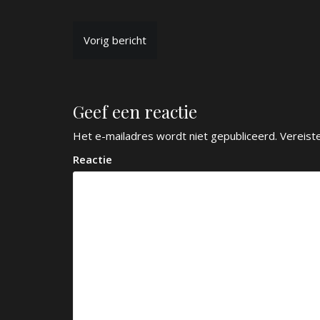
B
Vorig bericht
e
r
Geef een reactie
i
c
Het e-mailadres wordt niet gepubliceerd.
Vereist
h
Reactie
t
n
a
v
i
g