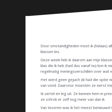
n
Door omstandigheden moet ik (helaas) alle
klassen les.
Deze week heb ik daarom aan mijn klasse
klas die ik heb (had dus vanaf nu) kon ik n
regelmatig meningsverschillen over wat we
Het werd geen gejuich (ik had die optie 
van vond. Daarvoor moesten ze eerst mee
Ik vertel en leg uit. Ze kennen hem in prin
ze schrok er zelf nog meer van dan ik.
Van tevoren was ik het meest benieuwd na