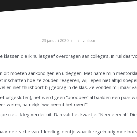
23 januari 2020
lvnslssn
 klassen die ik nu lesgeef overdragen aan collega’s, in ruil daar
n dit moeten aankondigen en uitleggen. Met name mijn mentorkla
iet inschatten hoe ze zouden reageren, wij liepen niet altijd soepe
l en niet thuishoort bij gedrag in de klas. Ze vonden mij maar va
niet uitgesloten), het werd geen “booooee” al baalden een paar w
r weten, namelijk “wie neemt het over?”.
cipe niet. Ik leg verder uit. Dan valt het kwartje. “Neeeeeeehh! Die 
ar de reactie van 1 leerling, eentje waar ik regelmatig mee bots