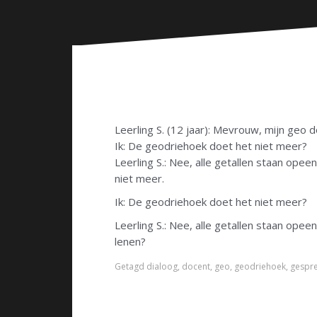
n
Leerling S. (12 jaar): Mevrouw, mijn geo 
Ik: De geodriehoek doet het niet meer?
Leerling S.: Nee, alle getallen staan opee
niet meer.
Ik: De geodriehoek doet het niet meer?
Leerling S.: Nee, alle getallen staan ope
lenen?
Getagd
dialoog
,
docent
,
geo
,
geodriehoek
,
gespr