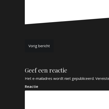
B
Vorig bericht
e
r
Geef een reactie
i
c
Het e-mailadres wordt niet gepubliceerd.
Vereist
h
Reactie
t
n