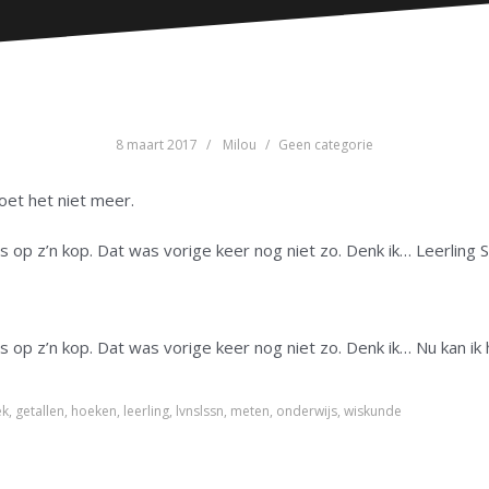
8 maart 2017
Milou
Geen categorie
doet het niet meer.
ns op z’n kop. Dat was vorige keer nog niet zo. Denk ik… Leerling 
ens op z’n kop. Dat was vorige keer nog niet zo. Denk ik… Nu kan i
ek
,
getallen
,
hoeken
,
leerling
,
lvnslssn
,
meten
,
onderwijs
,
wiskunde