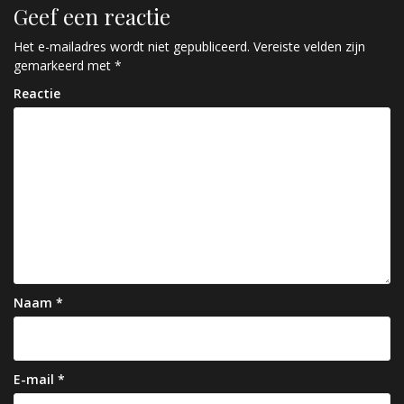
c
Geef een reactie
h
Het e-mailadres wordt niet gepubliceerd.
Vereiste velden zijn
gemarkeerd met
*
t
Reactie
n
a
v
i
g
a
t
Naam
*
i
e
E-mail
*