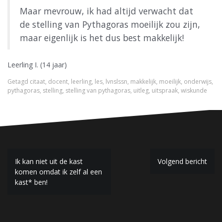
Maar mevrouw, ik had altijd verwacht dat
de stelling van Pythagoras moeilijk zou zijn,
maar eigenlijk is het dus best makkelijk!
Leerling I. (14 jaar)
Getagd
citaat
,
docent
,
leerling
,
les
,
lvnslssn
,
makkelijk
,
moeilijk
,
onderwijs
,
pythagoras
,
stelling
,
stelling van pythagoras
,
uitleg
,
uitspraak
,
wiskunde
B
Ik kan niet uit de kast
Volgend bericht
komen omdat ik zelf al een
e
kast* ben!
r
i