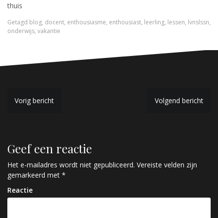
thuis
Getagd
blog
,
docent
,
enthousiasme
,
enthousiast
,
leerling
,
lessen
,
lvnslssn
,
onderwijs
,
vakantie
B
Vorig bericht
Volgend bericht
e
r
Geef een reactie
i
c
Het e-mailadres wordt niet gepubliceerd.
Vereiste velden zijn
gemarkeerd met
*
h
Reactie
t
n