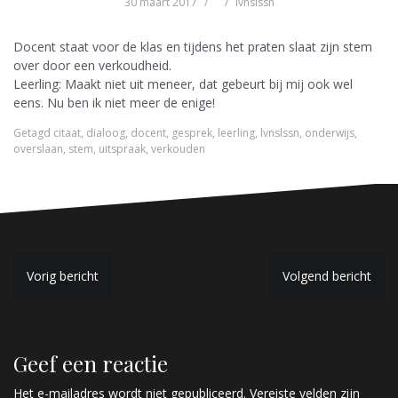
30 maart 2017
lvnslssn
Docent staat voor de klas en tijdens het praten slaat zijn stem
over door een verkoudheid.
Leerling: Maakt niet uit meneer, dat gebeurt bij mij ook wel
eens. Nu ben ik niet meer de enige!
Getagd
citaat
,
dialoog
,
docent
,
gesprek
,
leerling
,
lvnslssn
,
onderwijs
,
overslaan
,
stem
,
uitspraak
,
verkouden
B
Vorig bericht
Volgend bericht
e
r
Geef een reactie
i
Het e-mailadres wordt niet gepubliceerd.
Vereiste velden zijn