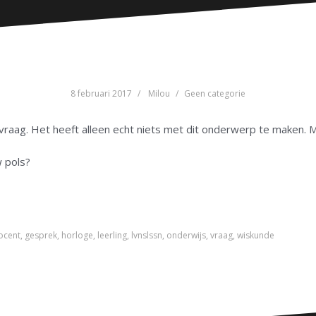
8 februari 2017
Milou
Geen categorie
 vraag. Het heeft alleen echt niets met dit onderwerp te maken. 
w pols?
ocent
,
gesprek
,
horloge
,
leerling
,
lvnslssn
,
onderwijs
,
vraag
,
wiskunde