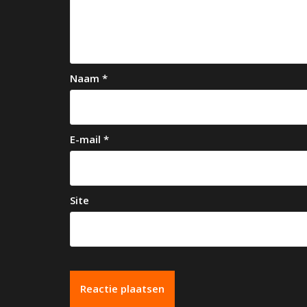
v
i
g
a
Naam
*
t
i
e
E-mail
*
Site