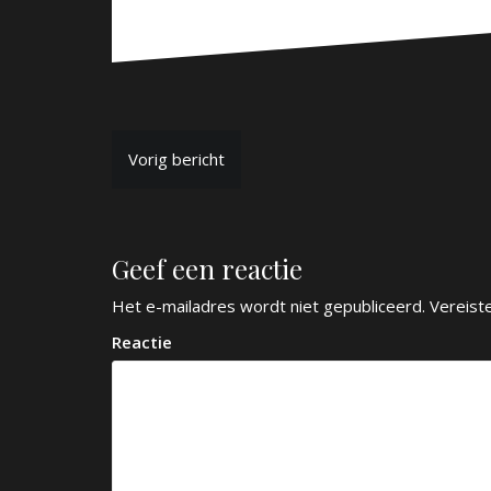
B
Vorig bericht
e
r
Geef een reactie
i
c
Het e-mailadres wordt niet gepubliceerd.
Vereist
h
Reactie
t
n
a