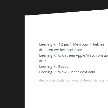
n
Leerling K. (12 jaar): Mevrouw ik heb een
Ik: Laten we het proberen.
Leerling K.: Is dat een Apple Watch om u
Ik: Ja.
Leerling K.: Beast.
Leerling R.: Wow, u bent echt aan!
Getagd
aan
,
Apple
,
apple watch
,
beast
,
dialoog
,
d