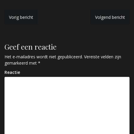
B
Vorig bericht
Volgend bericht
e
r
Geef een reactie
i
c
Het e-mailadres wordt niet gepubliceerd.
Vereiste velden zijn
gemarkeerd met
*
h
Reactie
t
n
a
v
i
g