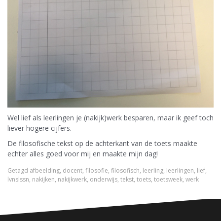
Wel lief als leerlingen je (nakijk)werk besparen, maar ik geef toch
liever hogere cijfers.
De filosofische tekst op de achterkant van de toets maakte
echter alles goed voor mij en maakte mijn dag!
Getagd
afbeelding
,
docent
,
filosofie
,
filosofisch
,
leerling
,
leerlingen
,
lief
,
lvnslssn
,
nakijken
,
nakijkwerk
,
onderwijs
,
tekst
,
toets
,
toetsweek
,
werk