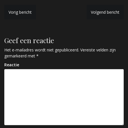
B
Vorig bericht
Volgend bericht
e
r
Geef een reactie
i
c
Het e-mailadres wordt niet gepubliceerd.
Vereiste velden zijn
gemarkeerd met
*
h
Reactie
t
n
a
v
i
g