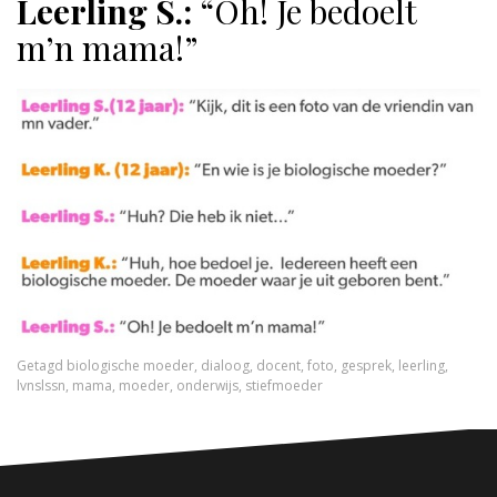
Leerling S.:
“Oh! Je bedoelt
m’n mama!”
Getagd
biologische moeder
,
dialoog
,
docent
,
foto
,
gesprek
,
leerling
,
lvnslssn
,
mama
,
moeder
,
onderwijs
,
stiefmoeder