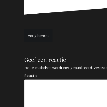
B
Vorig bericht
e
r
Geef een reactie
i
c
Het e-mailadres wordt niet gepubliceerd.
Vereist
h
Reactie
t
n
a