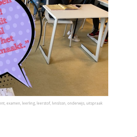
ent
,
examen
,
leerling
,
leerstof
,
lvnslssn
,
onderwijs
,
uitspraak