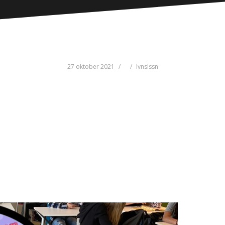
27 oktober 2021
lvnslssn