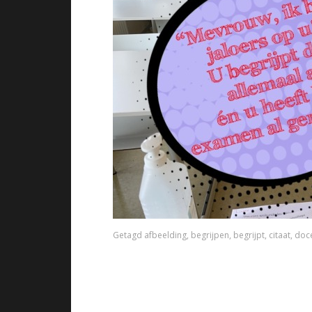
Getagd
afbeelding
,
begrijpen
,
begrijpt
,
citaat
,
doc