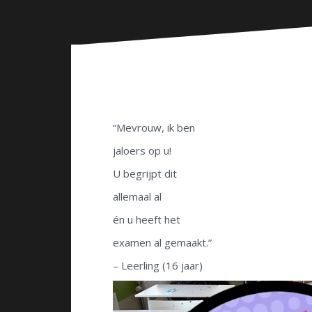
n
“Mevrouw, ik ben
jaloers op u!
U begrijpt dit
allemaal al
én u heeft het
examen al gemaakt.”
– Leerling (16 jaar)