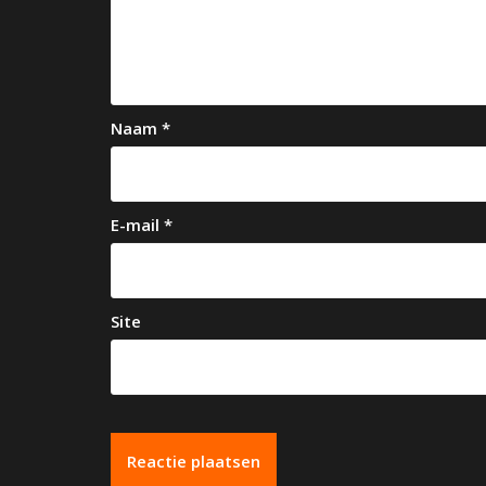
v
i
g
a
Naam
*
t
i
e
E-mail
*
Site