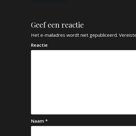
e
r
Geef een reactie
i
c
Het e-mailadres wordt niet gepubliceerd.
Vereist
h
Reactie
t
n
a
v
i
g
a
Naam
*
t