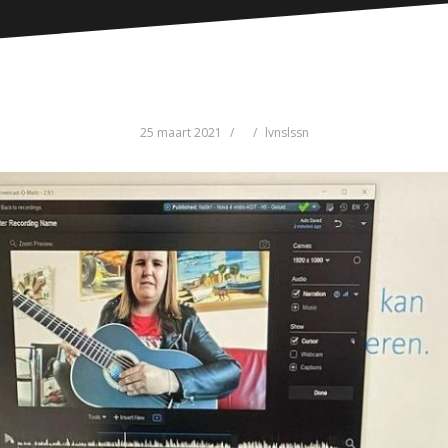
25 maart 2021
lvnslssn