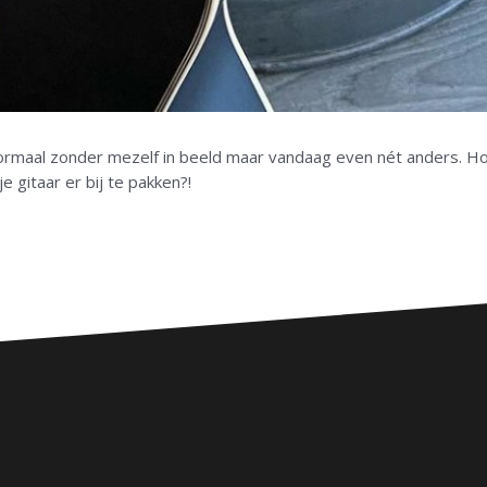
normaal zonder mezelf in beeld maar vandaag even nét anders. Ho
 gitaar er bij te pakken?!