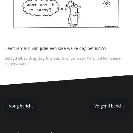
Heeft iemand van jullie een idee welke dag het is? ???
Getagd
afbeelding
,
dag
,
lvnslssn
,
vakantie
,
week
,
When's it hometime
,
zomervakantie
B
Vorig bericht
Volgend bericht
e
r