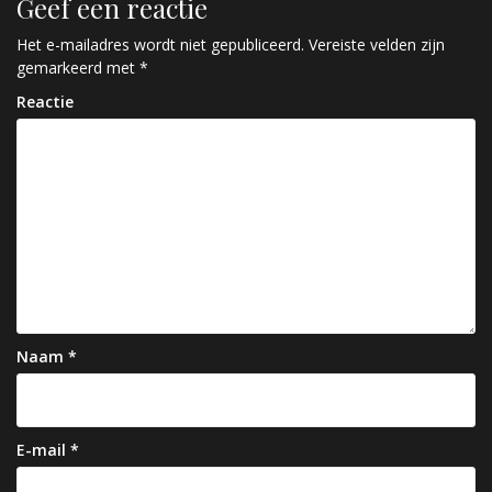
Geef een reactie
i
c
Het e-mailadres wordt niet gepubliceerd.
Vereiste velden zijn
gemarkeerd met
*
h
Reactie
t
n
a
v
i
g
a
Naam
*
t
i
e
E-mail
*