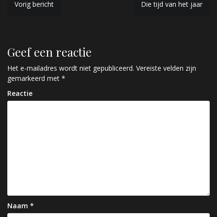
B
Vorig bericht
Die tijd van het jaar
e
r
Geef een reactie
i
c
Het e-mailadres wordt niet gepubliceerd.
Vereiste velden zijn
gemarkeerd met
*
h
Reactie
t
n
a
v
i
g
a
Naam
*
t