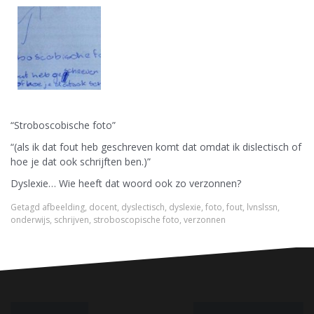
“Stroboscobische foto”
“(als ik dat fout heb geschreven komt dat omdat ik dislectisch of
hoe je dat ook schrijften ben.)”
Dyslexie… Wie heeft dat woord ook zo verzonnen?
Getagd
afbeelding
,
docent
,
dyslectisch
,
dyslexie
,
foto
,
fout
,
lvnslssn
,
onderwijs
,
schrijven
,
stroboscopische foto
,
verzonnen