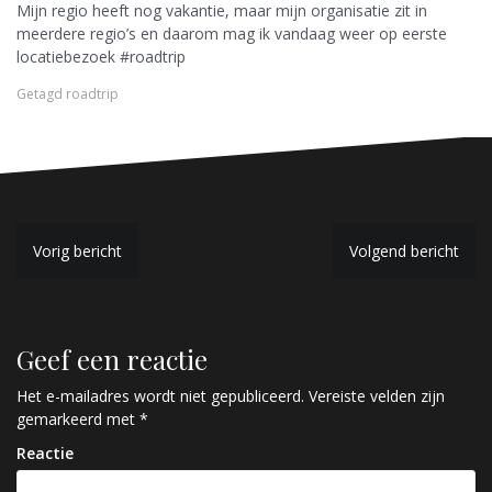
Mijn regio heeft nog vakantie, maar mijn organisatie zit in
meerdere regio’s en daarom mag ik vandaag weer op eerste
locatiebezoek #roadtrip
Getagd
roadtrip
B
Vorig bericht
Volgend bericht
e
r
Geef een reactie
i
c
Het e-mailadres wordt niet gepubliceerd.
Vereiste velden zijn
gemarkeerd met
*
h
Reactie
t