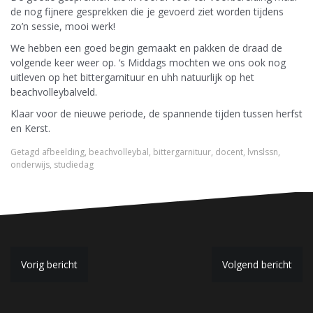
de nog fijnere gesprekken die je gevoerd ziet worden tijdens
zo’n sessie, mooi werk!
We hebben een goed begin gemaakt en pakken de draad de
volgende keer weer op. ‘s Middags mochten we ons ook nog
uitleven op het bittergarnituur en uhh natuurlijk op het
beachvolleybalveld.
Klaar voor de nieuwe periode, de spannende tijden tussen herfst
en Kerst.
Getagd
afbeelding
,
beachvolleybal
,
bittergarnituur
,
docent
,
lvnslssn
,
onderwijs
,
studiedag
B
Vorig bericht
Volgend bericht
e