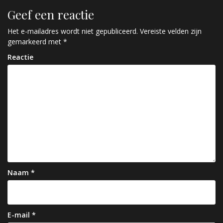
r
Geef een reactie
i
c
Het e-mailadres wordt niet gepubliceerd.
Vereiste velden zijn
gemarkeerd met
*
h
Reactie
t
n
a
v
i
g
a
Naam
*
t
i
e
E-mail
*