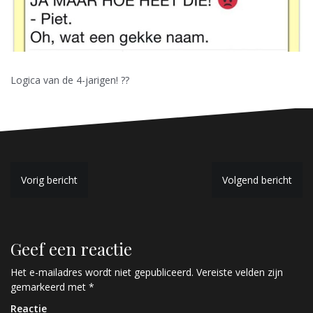
Logica van de 4-jarigen! ??
B
Vorig bericht
Volgend bericht
e
r
Geef een reactie
i
c
Het e-mailadres wordt niet gepubliceerd.
Vereiste velden zijn
gemarkeerd met
*
h
Reactie