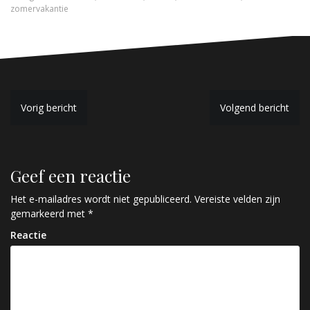
zomervakantie
B
Vorig bericht
Volgend bericht
e
r
Geef een reactie
i
c
Het e-mailadres wordt niet gepubliceerd.
Vereiste velden zijn
gemarkeerd met
*
h
Reactie
t
n
a