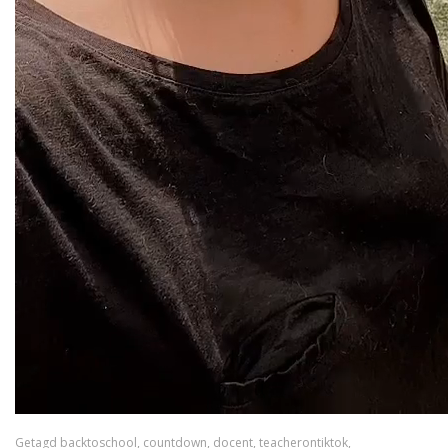
Getagd
backtoschool
,
countdown
,
docent
,
teacherontiktok
,