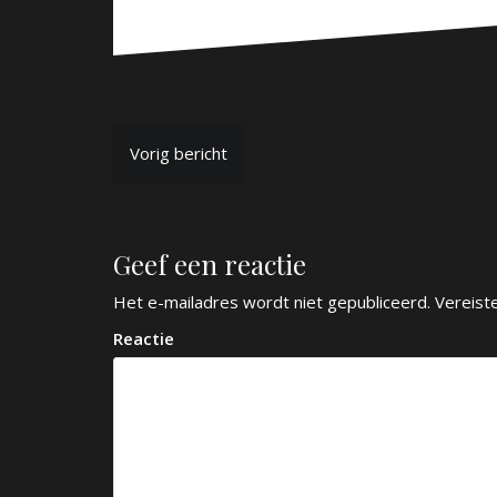
B
Vorig bericht
e
r
Geef een reactie
i
c
Het e-mailadres wordt niet gepubliceerd.
Vereist
h
Reactie
t
n
a
v