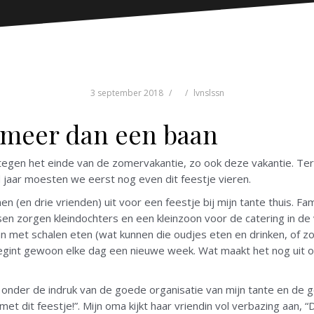
3 september 2018
lvnslssn
r meer dan een baan
 tegen het einde van de zomervakantie, zo ook deze vakantie. Terw
 jaar moesten we eerst nog even dit feestje vieren.
 (en drie vrienden) uit voor een feestje bij mijn tante thuis. Fa
n zorgen kleindochters en een kleinzoon voor de catering in de v
 met schalen eten (wat kunnen die oudjes eten en drinken, of zo
gint gewoon elke dag een nieuwe week. Wat maakt het nog uit op m
 onder de indruk van de goede organisatie van mijn tante en de g
met dit feestje!”. Mijn oma kijkt haar vriendin vol verbazing aan, “D