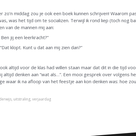
ver zo’n middag zou je ook een boek kunnen schrijven! Waarom pas
s, was het tijd om te socializen. Terwijl ik rond liep (toch nog bakj
een van de mannen mij aan:
 Ben jij een leerkracht?”
“Dat klopt. Kunt u dat aan mij zien dan?”
ok altijd voor de klas had willen staan maar dat dit in die tijd voo
hij altijd denken aan “wat als…”. Een mooi gesprek over volgens 
e waar ik na afloop van het feestje aan kon denken was: hoe zou 
derwijs
,
uitstraling
,
verjaardag