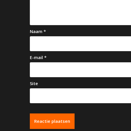
i
g
a
Naam
*
t
i
e
E-mail
*
Site