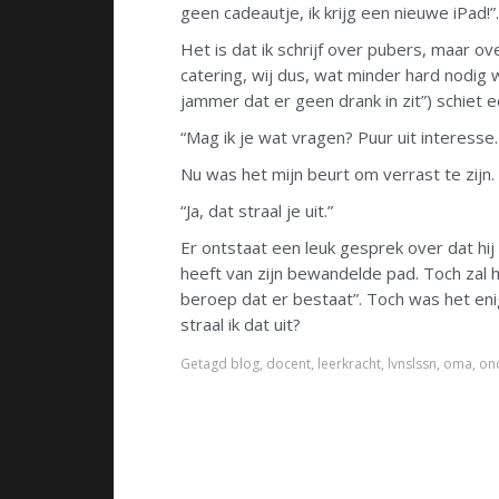
geen cadeautje, ik krijg een nieuwe iPad!”.
Het is dat ik schrijf over pubers, maar o
catering, wij dus, wat minder hard nodig wa
jammer dat er geen drank in zit”) schiet 
“Mag ik je wat vragen? Puur uit interesse.
Nu was het mijn beurt om verrast te zijn. 
“Ja, dat straal je uit.”
Er ontstaat een leuk gesprek over dat hij o
heeft van zijn bewandelde pad. Toch zal 
beroep dat er bestaat”. Toch was het enig
straal ik dat uit?
Getagd
blog
,
docent
,
leerkracht
,
lvnslssn
,
oma
,
on