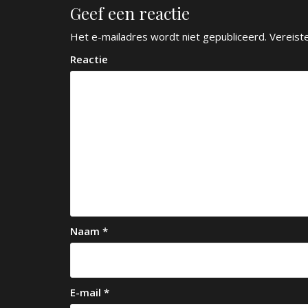
Geef een reactie
i
c
Het e-mailadres wordt niet gepubliceerd.
Vereist
h
Reactie
t
n
a
v
i
g
a
Naam
*
t
i
e
E-mail
*