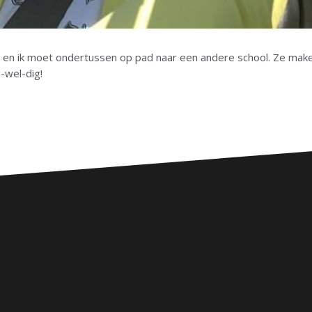
en ik moet ondertussen op pad naar een andere school. Ze maken
-wel-dig!