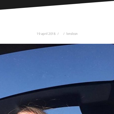
19 april 2018
lvnslssn