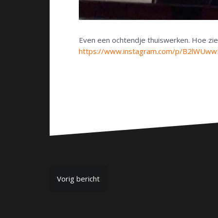
Even een ochtendje thuiswerken. Hoe ziet
https://www.instagram.com/p/B2lWUww
B
Vorig bericht
e
r