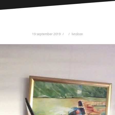
19 september 2019
lvnslssn