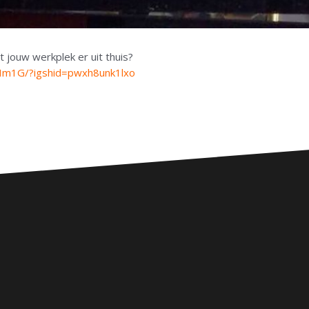
 jouw werkplek er uit thuis?
Im1G/?igshid=pwxh8unk1lxo