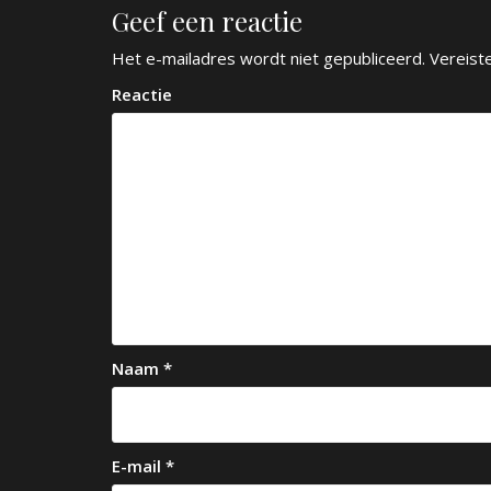
Geef een reactie
i
c
Het e-mailadres wordt niet gepubliceerd.
Vereist
h
Reactie
t
n
a
v
i
g
a
Naam
*
t
i
e
E-mail
*