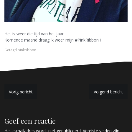
Het is weer die tijd van het jaar.
Komende maand draag ik weer mijn #PinkRibbon !
Getagd
pinkribbon
B
Vorig bericht
Volgend bericht
e
r
Geef een reactie
i
Het e-mailadres wordt niet gepubliceerd.
Vereiste velden zijn