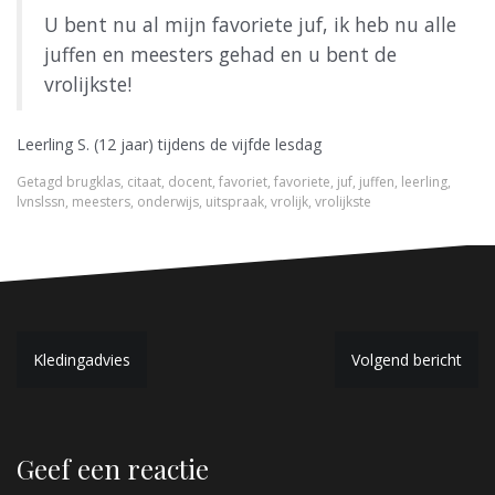
U bent nu al mijn favoriete juf, ik heb nu alle
juffen en meesters gehad en u bent de
vrolijkste!
Leerling S. (12 jaar) tijdens de vijfde lesdag
Getagd
brugklas
,
citaat
,
docent
,
favoriet
,
favoriete
,
juf
,
juffen
,
leerling
,
lvnslssn
,
meesters
,
onderwijs
,
uitspraak
,
vrolijk
,
vrolijkste
B
Kledingadvies
Volgend bericht
e
r
Geef een reactie
i