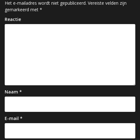
c
Het e-mailadres wordt niet gepubliceerd.
Vereiste velden zijn
gemarkeerd met
*
h
Reactie
t
n
a
v
i
g
a
Naam
*
t
i
e
E-mail
*