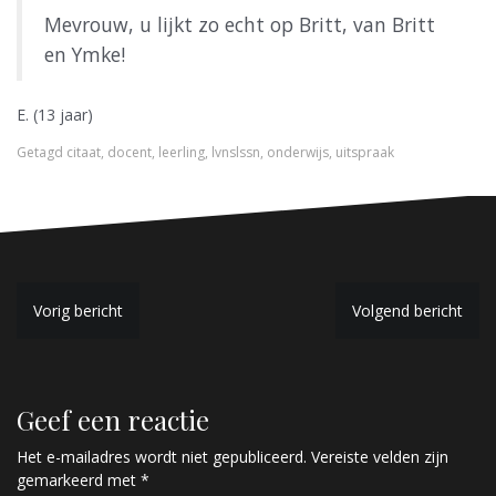
Mevrouw, u lijkt zo echt op Britt, van Britt
en Ymke!
E. (13 jaar)
Getagd
citaat
,
docent
,
leerling
,
lvnslssn
,
onderwijs
,
uitspraak
B
Vorig bericht
Volgend bericht
e
r
Geef een reactie
i
c
Het e-mailadres wordt niet gepubliceerd.
Vereiste velden zijn
gemarkeerd met
*