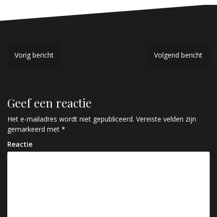
B
Vorig bericht
Volgend bericht
e
r
Geef een reactie
i
c
Het e-mailadres wordt niet gepubliceerd.
Vereiste velden zijn
gemarkeerd met
*
h
Reactie
t
n
a
v