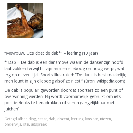
“Mevrouw, Ötzi doet de dab*” – leerling (13 jaar)
* Dab = De dab is een dansmove waarin de danser zijn hoofd
laat zakken terwijl hij zijn arm en elleboog omhoog werpt, wat
erg op niezen lijkt. Sports Illustrated: “De dans is best makkelijk;
men leunt in zijn elleboog alsof ze niest.” (Bron: wikipedia.com)
De dab is populair geworden doordat sporters zo een punt of
overwinning vierden. Hij wordt voornamelijk gebruikt om iets
positief/leuks te benadrukken of vieren (vergelijkbaar met
juichen).
Getagd
afbeelding
,
citaat
,
dab
,
docent
,
leerling
,
lvnslssn
,
niezen
,
onderwijs
,
otzi
,
uitspraak