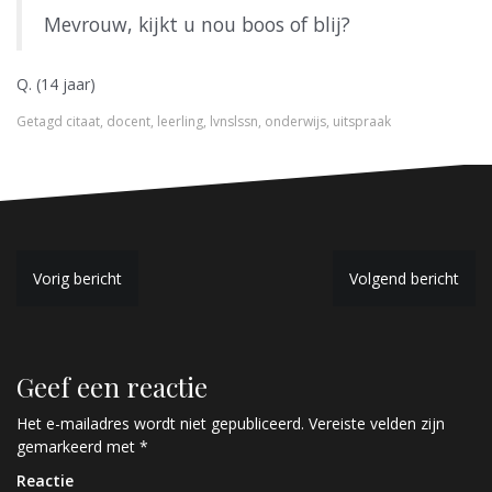
Mevrouw, kijkt u nou boos of blij?
Q. (14 jaar)
Getagd
citaat
,
docent
,
leerling
,
lvnslssn
,
onderwijs
,
uitspraak
B
Vorig bericht
Volgend bericht
e
r
Geef een reactie
i
c
Het e-mailadres wordt niet gepubliceerd.
Vereiste velden zijn
gemarkeerd met
*
h
Reactie