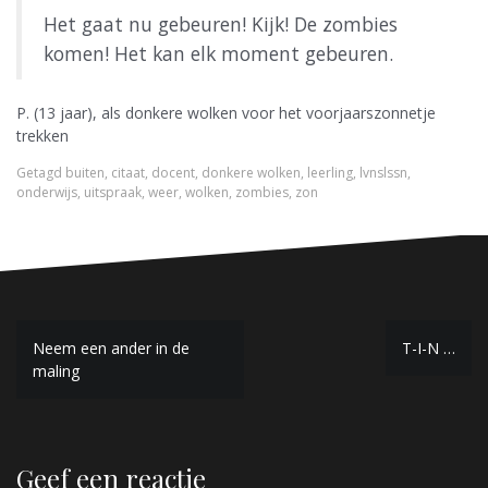
Het gaat nu gebeuren! Kijk! De zombies
komen! Het kan elk moment gebeuren.
P. (13 jaar), als donkere wolken voor het voorjaarszonnetje
trekken
Getagd
buiten
,
citaat
,
docent
,
donkere wolken
,
leerling
,
lvnslssn
,
onderwijs
,
uitspraak
,
weer
,
wolken
,
zombies
,
zon
B
Neem een ander in de
T-I-N …
maling
e
r
i
Geef een reactie