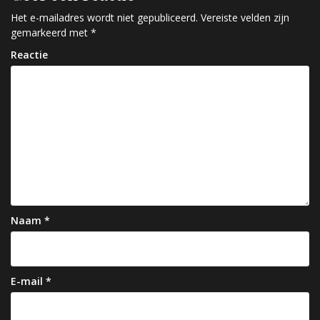
c
Het e-mailadres wordt niet gepubliceerd.
Vereiste velden zijn
h
gemarkeerd met
*
t
Reactie
n
a
v
i
g
a
t
Naam
*
i
e
E-mail
*