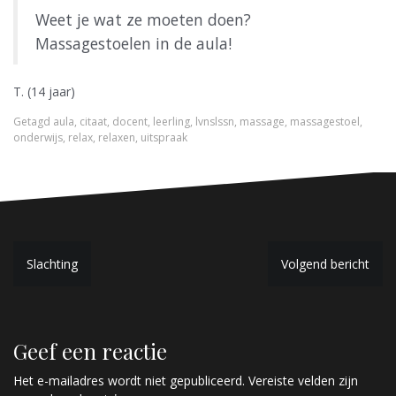
Weet je wat ze moeten doen?
Massagestoelen in de aula!
T. (14 jaar)
Getagd
aula
,
citaat
,
docent
,
leerling
,
lvnslssn
,
massage
,
massagestoel
,
onderwijs
,
relax
,
relaxen
,
uitspraak
B
Slachting
Volgend bericht
e
r
Geef een reactie
i
c
Het e-mailadres wordt niet gepubliceerd.
Vereiste velden zijn