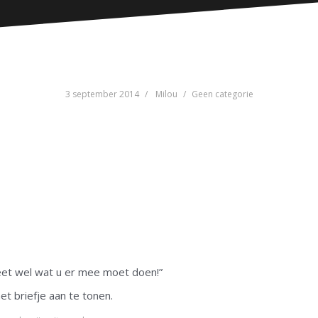
3 september 2014
Milou
Geen categorie
weet wel wat u er mee moet doen!”
t briefje aan te tonen.