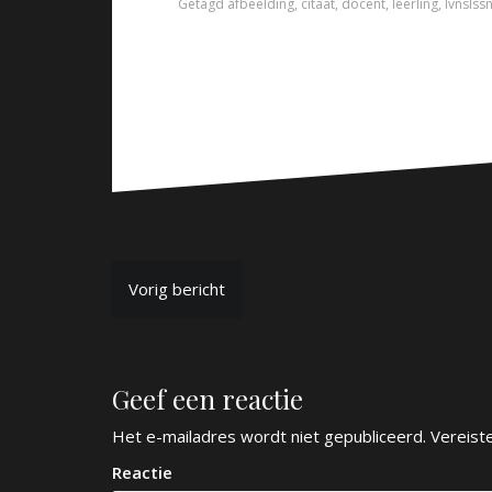
Getagd
afbeelding
,
citaat
,
docent
,
leerling
,
lvnslss
B
Vorig bericht
e
r
Geef een reactie
i
c
Het e-mailadres wordt niet gepubliceerd.
Vereist
h
Reactie