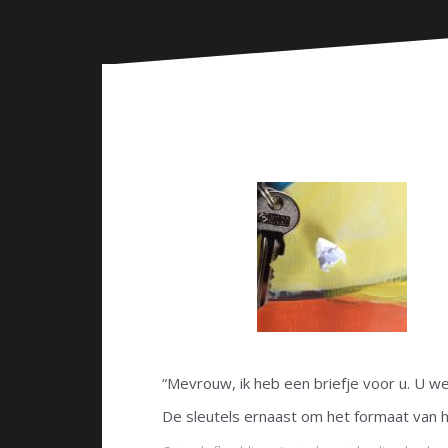
n
“Mevrouw, ik heb een briefje voor u. U 
De sleutels ernaast om het formaat van he