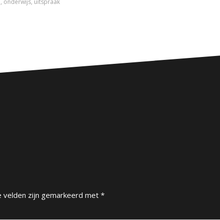
n
,
onderwijs
,
uitspraak
e velden zijn gemarkeerd met
*