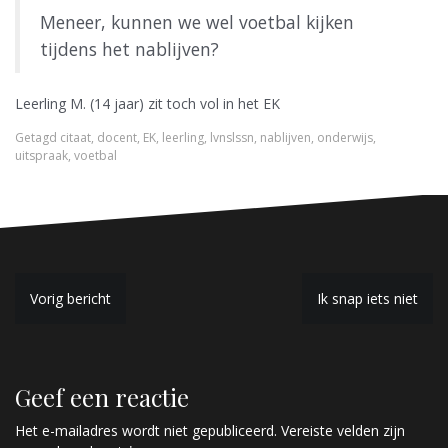
Meneer, kunnen we wel voetbal kijken
tijdens het nablijven?
Leerling M. (14 jaar) zit toch vol in het EK
Getagd
citaat
,
docent
,
EK
,
leerling
,
lvnslssn
,
nablijven
,
onderwijs
,
uitspraak
,
voetbal
B
Vorig bericht
Ik snap iets niet
e
r
Geef een reactie
i
c
Het e-mailadres wordt niet gepubliceerd.
Vereiste velden zijn