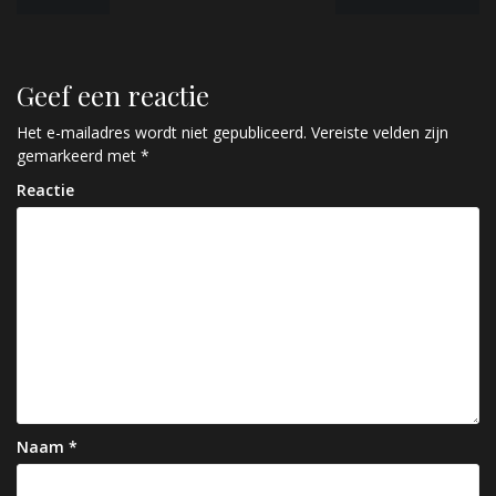
e
r
Geef een reactie
i
c
Het e-mailadres wordt niet gepubliceerd.
Vereiste velden zijn
gemarkeerd met
*
h
Reactie
t
n
a
v
i
g
a
Naam
*
t