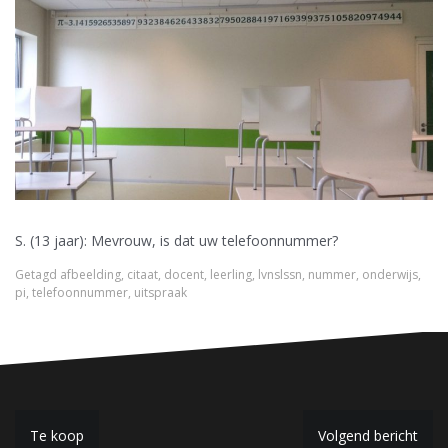
S. (13 jaar): Mevrouw, is dat uw telefoonnummer?
Getagd
afbeelding
,
citaat
,
docent
,
leerling
,
lvnslssn
,
nummer
,
onderwijs
,
pi
,
telefoonnummer
,
uitspraak
B
Te koop
Volgend bericht