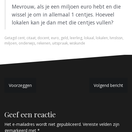
Mevrouw, als je een miljoen euro hebt en die
wissel je om in allemaal 1 centjes. Hoeveel
lokalen kan je dan met die centjes vullen?
Getagd
cent
,
citaat
,
docent
,
euro
,
geld
,
leerling
,
lokaal
,
lokalen
,
lvnslssn
,
miljoen
,
onderwijs
,
rekenen
,
uitspraak
,
wiskunde
B
Voorzeggen
Volgend bericht
e
r
Geef een reactie
i
c
Het e-mailadres wordt niet gepubliceerd.
Vereiste velden zijn
gemarkeerd met
*